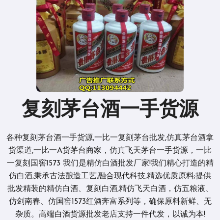
复刻茅台酒一手货源
各种复刻茅台酒一手货源,一比一复刻茅台批发,仿真茅台酒拿
货渠道,一比一A货茅台商家，仿真飞天茅台一手货源，一比
一复刻国窖1573 我们是精仿白酒批发厂家!我们精心打造的精
仿白酒,秉承古法酿造工艺,融合现代科技,精选优质原料;提供
批发精装的精仿白酒、复刻白酒,精仿飞天白酒，仿五粮液、
仿剑南春、仿国窖1573红酒奔富系列等，确保原料新鲜、无
杂质。高端白酒货源批发老店支持一件代发，以诚为本!