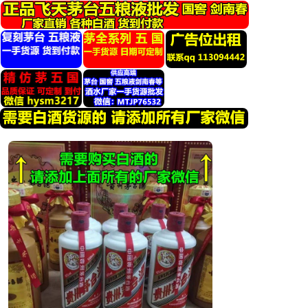
跳
转
到
内
容