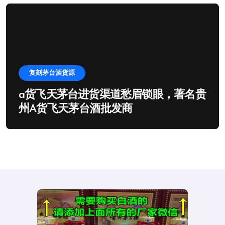
复刻茅台酒货源
a货飞天茅台进货渠道愁眉锁眼，著名贵
州A货飞天茅台酒批发商