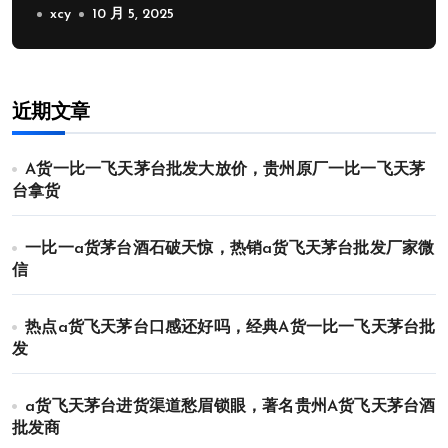
xcy
10 月 5, 2025
近期文章
A货一比一飞天茅台批发大放价，贵州原厂一比一飞天茅
台拿货
一比一a货茅台酒石破天惊，热销a货飞天茅台批发厂家微
信
热点a货飞天茅台口感还好吗，经典A货一比一飞天茅台批
发
a货飞天茅台进货渠道愁眉锁眼，著名贵州A货飞天茅台酒
批发商