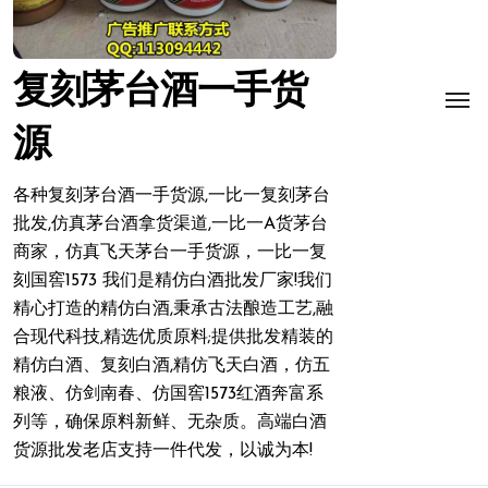
复刻茅台酒一手货
源
各种复刻茅台酒一手货源,一比一复刻茅台
批发,仿真茅台酒拿货渠道,一比一A货茅台
商家，仿真飞天茅台一手货源，一比一复
刻国窖1573 我们是精仿白酒批发厂家!我们
精心打造的精仿白酒,秉承古法酿造工艺,融
合现代科技,精选优质原料;提供批发精装的
精仿白酒、复刻白酒,精仿飞天白酒，仿五
粮液、仿剑南春、仿国窖1573红酒奔富系
列等，确保原料新鲜、无杂质。高端白酒
货源批发老店支持一件代发，以诚为本!