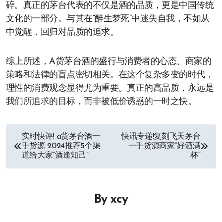
碎。真正的茅台代表的不仅是酒的品质，更是中国传统
文化的一部分。与其在“醉生梦死”中迷失自我，不如从
中觉醒，回归对品质的追求。
综上所述，A货茅台酒的盛行与消费者的心态、商家的
策略和法律的盲点密切相关。在这个复杂多变的时代，
理性的消费观念显得尤为重要。真正的高品质，永远是
我们所追求的目标，而非被低价诱惑的一时之快。
文
实时快评! a货茅台酒一
快讯专递!复刻飞天茅台
手货源 2024推荐5个渠
一手货源商家“好酒满
章
道给大家“酒逢知己”
杯”
导
航
By
xcy