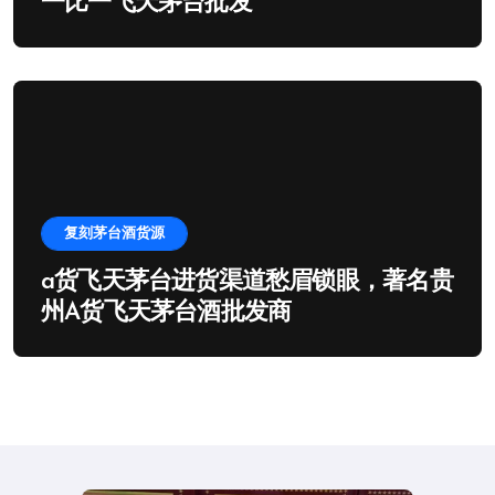
一比一飞天茅台批发
复刻茅台酒货源
a货飞天茅台进货渠道愁眉锁眼，著名贵
州A货飞天茅台酒批发商