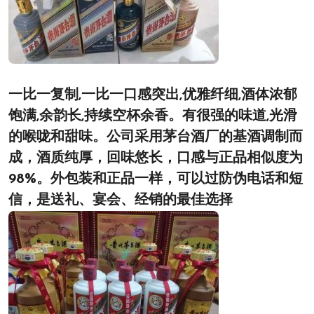
一比一复制,一比一口感突出,优雅纤细,酒体浓郁
饱满,余韵长,持续空杯余香。有很强的味道,光滑
的喉咙和甜味。公司采用茅台酒厂的基酒调制而
成，酒质纯厚，回味悠长，口感与正品相似度为
98%。外包装和正品一样，可以过防伪电话和短
信，是送礼、宴会、经销的最佳选择