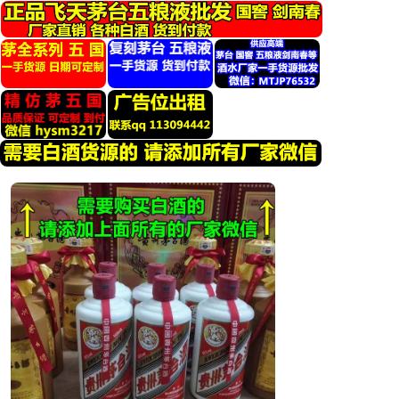
跳
转
到
内
容