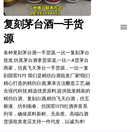
复刻茅台酒一手货
源
各种复刻茅台酒一手货源,一比一复刻茅台
批发,仿真茅台酒拿货渠道,一比一A货茅台
商家，仿真飞天茅台一手货源，一比一复
刻国窖1573 我们是精仿白酒批发厂家!我们
精心打造的精仿白酒,秉承古法酿造工艺,融
合现代科技,精选优质原料;提供批发精装的
精仿白酒、复刻白酒,精仿飞天白酒，仿五
粮液、仿剑南春、仿国窖1573红酒奔富系
列等，确保原料新鲜、无杂质。高端白酒
货源批发老店支持一件代发，以诚为本!