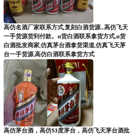
高仿名酒厂家联系方式,复刻白酒货源_高仿飞天
一手货源货到付款。a货白酒联系拿货方式,a货
白酒批发商家,仿真茅台酒拿货渠道,仿真飞天茅
台一手货源,高仿白酒联系拿货方式
高仿茅台酒，高仿53度茅台，高仿飞天茅台酒批