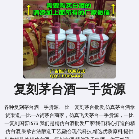
复刻茅台酒一手货源
各种复刻茅台酒一手货源,一比一复刻茅台批发,仿真茅台酒拿
货渠道,一比一A货茅台商家，仿真飞天茅台一手货源，一比
一复刻国窖1573 我们是精仿白酒批发厂家!我们精心打造的精
仿白酒,秉承古法酿造工艺,融合现代科技,精选优质原料;提供