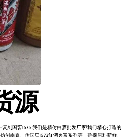
货源
刻国窖1573 我们是精仿白酒批发厂家!我们精心打造的
仿剑南春、仿国窖1573红酒奔富系列等，确保原料新鲜、