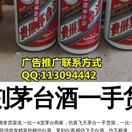
刻茅台酒一手
酒拿货渠道,一比一A货茅台商家，仿真飞天茅台一手货源，一比一复
料;提供批发精装的精仿白酒、复刻白酒,精仿飞天白酒，仿五粮液、