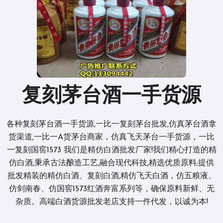
复刻茅台酒一手货源
各种复刻茅台酒一手货源,一比一复刻茅台批发,仿真茅台酒拿
货渠道,一比一A货茅台商家，仿真飞天茅台一手货源，一比
一复刻国窖1573 我们是精仿白酒批发厂家!我们精心打造的精
仿白酒,秉承古法酿造工艺,融合现代科技,精选优质原料;提供
批发精装的精仿白酒、复刻白酒,精仿飞天白酒，仿五粮液、
仿剑南春、仿国窖1573红酒奔富系列等，确保原料新鲜、无
杂质。高端白酒货源批发老店支持一件代发，以诚为本!