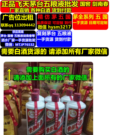
跳
转
到
内
容