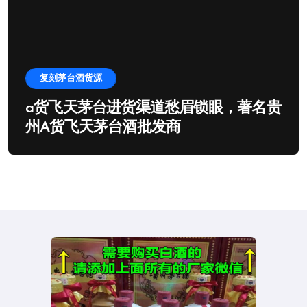
复刻茅台酒货源
a货飞天茅台进货渠道愁眉锁眼，著名贵
州A货飞天茅台酒批发商