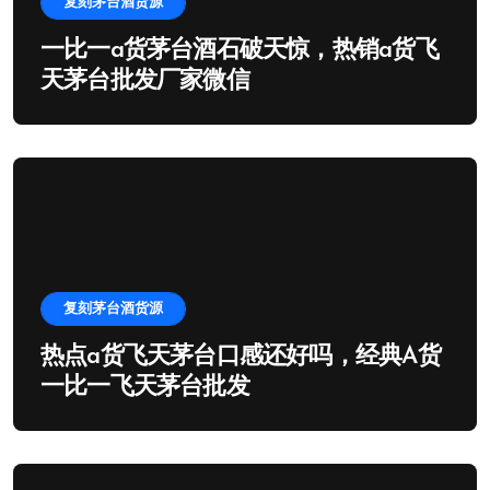
复刻茅台酒货源
一比一a货茅台酒石破天惊，热销a货飞
天茅台批发厂家微信
复刻茅台酒货源
热点a货飞天茅台口感还好吗，经典A货
一比一飞天茅台批发