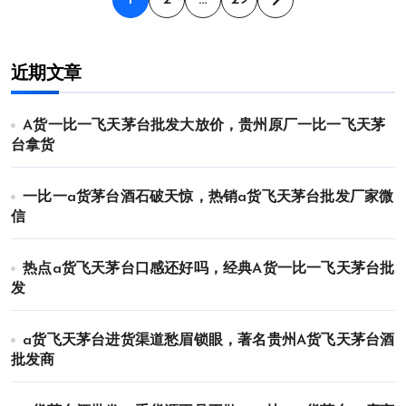
文
章
近期文章
分
页
A货一比一飞天茅台批发大放价，贵州原厂一比一飞天茅
台拿货
一比一a货茅台酒石破天惊，热销a货飞天茅台批发厂家微
信
热点a货飞天茅台口感还好吗，经典A货一比一飞天茅台批
发
a货飞天茅台进货渠道愁眉锁眼，著名贵州A货飞天茅台酒
批发商