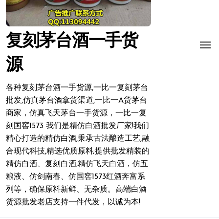
复刻茅台酒一手货
源
各种复刻茅台酒一手货源,一比一复刻茅台
批发,仿真茅台酒拿货渠道,一比一A货茅台
商家，仿真飞天茅台一手货源，一比一复
刻国窖1573 我们是精仿白酒批发厂家!我们
精心打造的精仿白酒,秉承古法酿造工艺,融
合现代科技,精选优质原料;提供批发精装的
精仿白酒、复刻白酒,精仿飞天白酒，仿五
粮液、仿剑南春、仿国窖1573红酒奔富系
列等，确保原料新鲜、无杂质。高端白酒
货源批发老店支持一件代发，以诚为本!