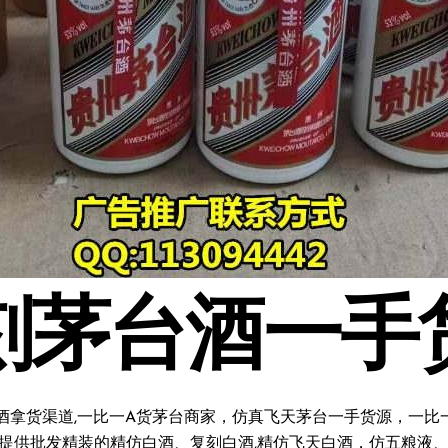
刻茅台酒一手
酒拿货渠道,一比一A货茅台商家，仿真飞天茅台一手货源，一比一复
料;提供批发精装的精仿白酒、复刻白酒,精仿飞天白酒，仿五粮液、