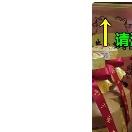
跳
转
到
内
容