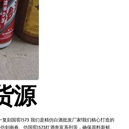
货源
刻国窖1573 我们是精仿白酒批发厂家!我们精心打造的
仿剑南春、仿国窖1573红酒奔富系列等，确保原料新鲜、