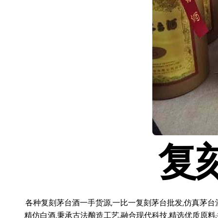
复
各种复刻茅台酒一手货源,一比一复刻茅台批发,仿真茅台
精仿白酒,秉承古法酿造工艺,融合现代科技,精选优质原