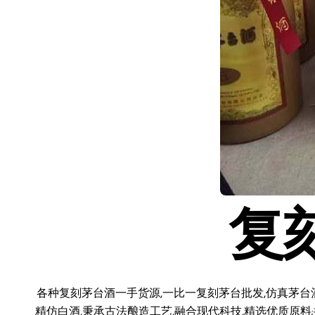
复
各种复刻茅台酒一手货源,一比一复刻茅台批发,仿真茅台
精仿白酒,秉承古法酿造工艺,融合现代科技,精选优质原