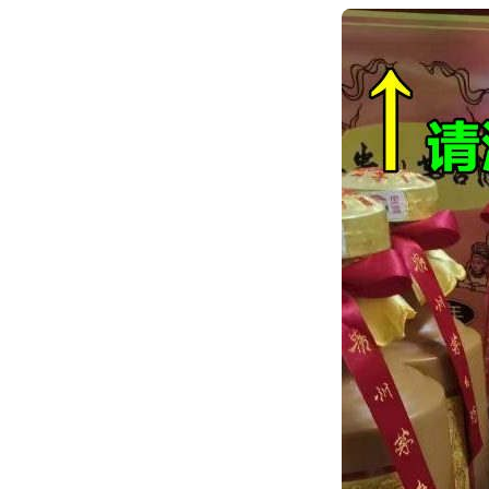
跳
转
到
内
容