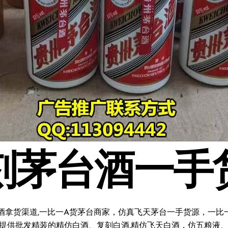
刻茅台酒一手
酒拿货渠道,一比一A货茅台商家，仿真飞天茅台一手货源，一比一复
料;提供批发精装的精仿白酒、复刻白酒,精仿飞天白酒，仿五粮液、