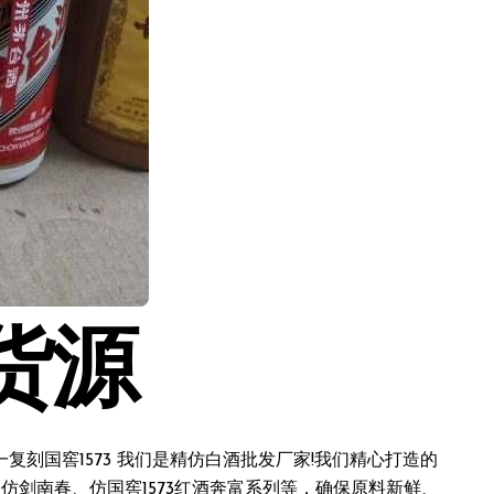
货源
刻国窖1573 我们是精仿白酒批发厂家!我们精心打造的
仿剑南春、仿国窖1573红酒奔富系列等，确保原料新鲜、