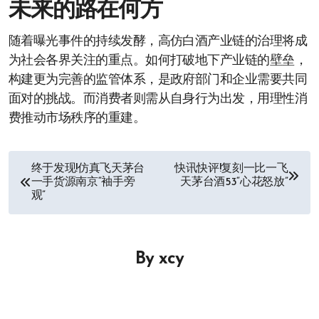
未来的路在何方
随着曝光事件的持续发酵，高仿白酒产业链的治理将成
为社会各界关注的重点。如何打破地下产业链的壁垒，
构建更为完善的监管体系，是政府部门和企业需要共同
面对的挑战。而消费者则需从自身行为出发，用理性消
费推动市场秩序的重建。
文
终于发现!仿真飞天茅台
快讯快评!复刻一比一飞
一手货源南京“袖手旁
天茅台酒53“心花怒放”
章
观”
导
航
By
xcy