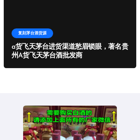
复刻茅台酒货源
a货飞天茅台进货渠道愁眉锁眼，著名贵
州A货飞天茅台酒批发商