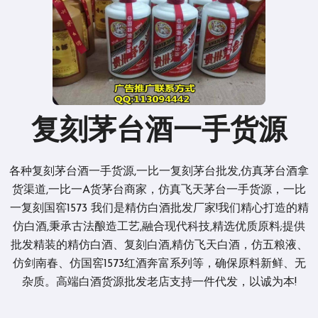
复刻茅台酒一手货源
各种复刻茅台酒一手货源,一比一复刻茅台批发,仿真茅台酒拿
货渠道,一比一A货茅台商家，仿真飞天茅台一手货源，一比
一复刻国窖1573 我们是精仿白酒批发厂家!我们精心打造的精
仿白酒,秉承古法酿造工艺,融合现代科技,精选优质原料;提供
批发精装的精仿白酒、复刻白酒,精仿飞天白酒，仿五粮液、
仿剑南春、仿国窖1573红酒奔富系列等，确保原料新鲜、无
杂质。高端白酒货源批发老店支持一件代发，以诚为本!