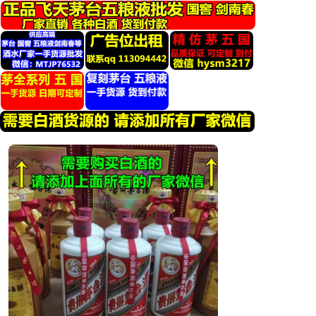
跳
转
到
内
容