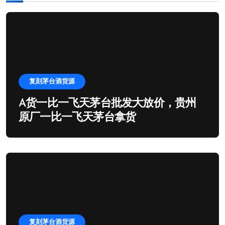
复刻茅台酒货源
A货一比一飞天茅台批发大放价，贵州
原厂一比一飞天茅台拿货
复刻茅台酒货源