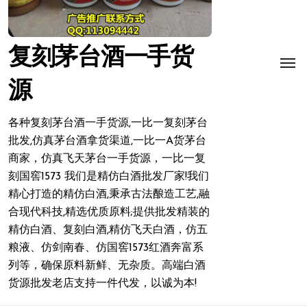
复刻茅台酒一手货
源
各种复刻茅台酒一手货源,一比一复刻茅台
批发,仿真茅台酒拿货渠道,一比一A货茅台
商家，仿真飞天茅台一手货源，一比一复
刻国窖1573 我们是精仿白酒批发厂家!我们
精心打造的精仿白酒,秉承古法酿造工艺,融
合现代科技,精选优质原料;提供批发精装的
精仿白酒、复刻白酒,精仿飞天白酒，仿五
粮液、仿剑南春、仿国窖1573红酒奔富系
列等，确保原料新鲜、无杂质。高端白酒
货源批发老店支持一件代发，以诚为本!