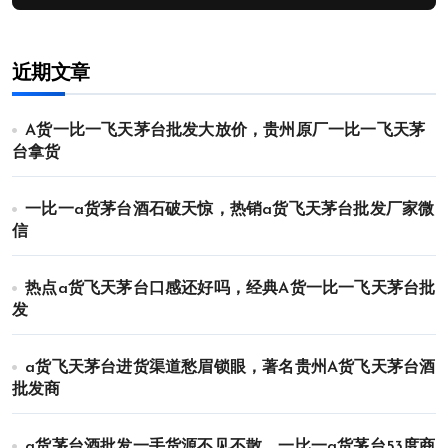
近期文章
A货一比一飞天茅台批发大放价，贵州原厂一比一飞天茅
台拿货
一比一a货茅台酒石破天惊，热销a货飞天茅台批发厂家微
信
热点a货飞天茅台口感还好吗，经典A货一比一飞天茅台批
发
a货飞天茅台进货渠道愁眉锁眼，著名贵州A货飞天茅台酒
批发商
a货茅台酒批发一手货源不见不散，一比一a货茅台53度商