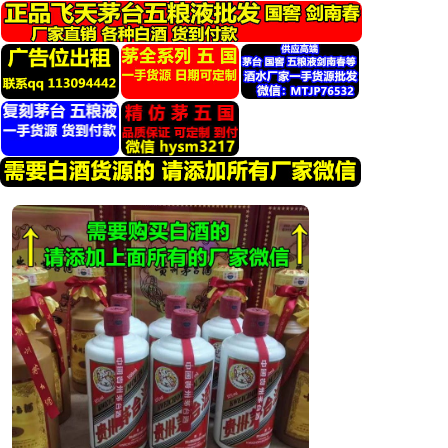
跳
转
到
内
容