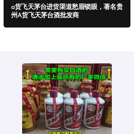
a货飞天茅台进货渠道愁眉锁眼，著名贵
州A货飞天茅台酒批发商