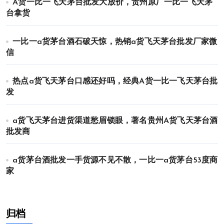
A货一比一飞天茅台批发大放价，贵州原厂一比一飞天茅
台拿货
一比一a货茅台酒石破天惊，热销a货飞天茅台批发厂家微
信
热点a货飞天茅台口感还好吗，经典A货一比一飞天茅台批
发
a货飞天茅台进货渠道愁眉锁眼，著名贵州A货飞天茅台酒
批发商
a货茅台酒批发一手货源不见不散，一比一a货茅台53度商
家
归档