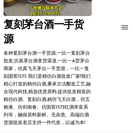
复刻茅台酒一手货
源
各种复刻茅台酒一手货源,一比一复刻茅台
批发,仿真茅台酒拿货渠道,一比一A货茅台
商家，仿真飞天茅台一手货源，一比一复
刻国窖1573 我们是精仿白酒批发厂家!我们
精心打造的精仿白酒,秉承古法酿造工艺,融
合现代科技,精选优质原料;提供批发精装的
精仿白酒、复刻白酒,精仿飞天白酒，仿五
粮液、仿剑南春、仿国窖1573红酒奔富系
列等，确保原料新鲜、无杂质。高端白酒
货源批发老店支持一件代发，以诚为本!