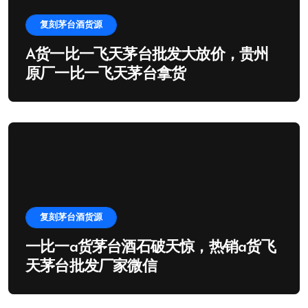
复刻茅台酒货源
A货一比一飞天茅台批发大放价，贵州
原厂一比一飞天茅台拿货
复刻茅台酒货源
一比一a货茅台酒石破天惊，热销a货飞
天茅台批发厂家微信