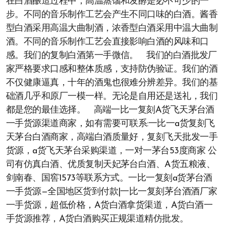
在白酒酿造过程中，高温蒸馏和发酵是必不可少的一
步。不同的音乐制作工艺会产生不同口味的白酒。酱香
型白酒采用高温大曲制酒，浓香型白酒采用中温大曲制
酒。不同的音乐制作工艺会直接影响白酒的风味和口
感。我们的复制白酒第一手微信。 我们的白酒批发厂
家严格要求口感和整体质感，支持防伪验证。我们的酒
不仅健康逼真，十年的酒鬼也很难分辨差异。我们的基
础酒几乎和原厂一模一样。无论是自用还是送礼，我们
都是您的最佳选择。 高端一比一复刻A货飞天茅台酒
一手货源渠道商家，如有需要可联系:一比一a货复刻飞
天茅台白酒商家，高端白酒质量好，复刻飞天批发一手
货源，a货飞天茅台采购渠道，一对一茅台53度商家 公
司有仿真白酒、优质复制天妃茅台白酒、A货五粮液、
剑南春、国窖1573等联系方式。一比一复刻a货茅台酒
一手货源—全国地区货到付款|一比一复刻茅台酒酒厂家
一手货源，超低价格，A货白酒拿货渠道，A货白酒一
手货源推荐，A货白酒购买正规渠道精仿批发。