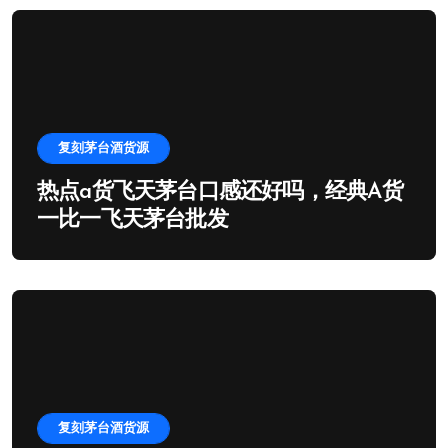
复刻茅台酒货源
热点a货飞天茅台口感还好吗，经典A货
一比一飞天茅台批发
复刻茅台酒货源