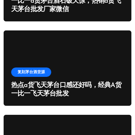
一比一a货茅台酒石破天惊，热销a货飞
天茅台批发厂家微信
复刻茅台酒货源
热点a货飞天茅台口感还好吗，经典A货
一比一飞天茅台批发