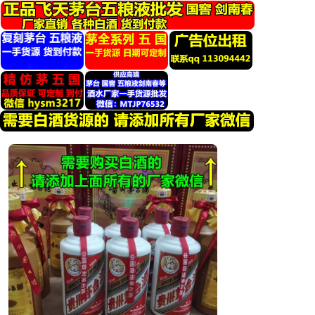
跳
转
到
内
容