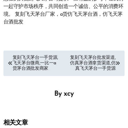
一起守护市场秩序，共同创造一个诚信、公平的消费环
境。 复刻飞天茅台厂家，a货仿飞天茅台酒，仿飞天茅
台酒批发
文
复刻飞天茅台一手货源,
复刻飞天茅台批发渠道,
飞天茅台微商,一比一a
仿真茅台酒拿货渠道,仿
章
货茅台酒批发商家
真飞天茅台一手货源
导
航
By
xcy
相关文章