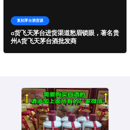
复刻茅台酒货源
a货飞天茅台进货渠道愁眉锁眼，著名贵
州A货飞天茅台酒批发商