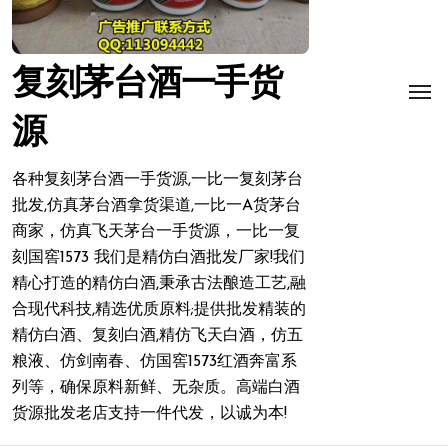
复刻茅台酒一手货
源
各种复刻茅台酒一手货源,一比一复刻茅台
批发,仿真茅台酒拿货渠道,一比一A货茅台
商家，仿真飞天茅台一手货源，一比一复
刻国窖1573 我们是精仿白酒批发厂家!我们
精心打造的精仿白酒,秉承古法酿造工艺,融
合现代科技,精选优质原料;提供批发精装的
精仿白酒、复刻白酒,精仿飞天白酒，仿五
粮液、仿剑南春、仿国窖1573红酒奔富系
列等，确保原料新鲜、无杂质。高端白酒
货源批发老店支持一件代发，以诚为本!