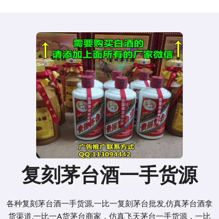
复刻茅台酒一手货源
各种复刻茅台酒一手货源,一比一复刻茅台批发,仿真茅台酒拿
货渠道,一比一A货茅台商家，仿真飞天茅台一手货源，一比