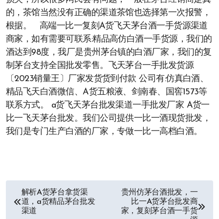
的，茶馆当然没有正确的渠道茶馆也选择第一次报警，
根据。 高端一比一复刻A货飞天茅台酒一手货源渠道
商家，如有需要可联系:精品高仿白酒一手货源，我们的
酒达到98度，我厂是贵州茅台镇的白酒厂家，我们的复
制茅台支持全国批发零售。飞天茅台一手批发货源
〔2023销量王〕厂家发货货到付款 公司有:仿真白酒、
精品飞天白酒微信、A货五粮液、剑南春、国窖1573等
联系方式。 a货飞天茅台批发渠道一手批发厂家 A货一
比一飞天茅台批发。我们公司提供一比一酒现货批发，
我们是专门生产白酒的厂家，专做一比一高档白酒。
文
解析A货茅台拿货渠
贵州仿茅台酒批发，一
道，a货精品茅台批发
比一A货茅台批发商
章
渠道
家，复刻茅台酒一手货