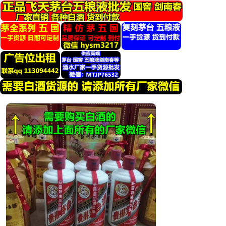
跳
转
到
内
容