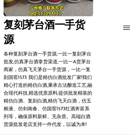
复刻茅台酒一手货
源
各种复刻茅台酒一手货源,一比一复刻茅台
批发,仿真茅台酒拿货渠道,一比一A货茅台
商家，仿真飞天茅台一手货源，一比一复
刻国窖1573 我们是精仿白酒批发厂家!我们
精心打造的精仿白酒,秉承古法酿造工艺,融
合现代科技,精选优质原料;提供批发精装的
精仿白酒、复刻白酒,精仿飞天白酒，仿五
粮液、仿剑南春、仿国窖1573红酒奔富系
列等，确保原料新鲜、无杂质。高端白酒
货源批发老店支持一件代发，以诚为本!