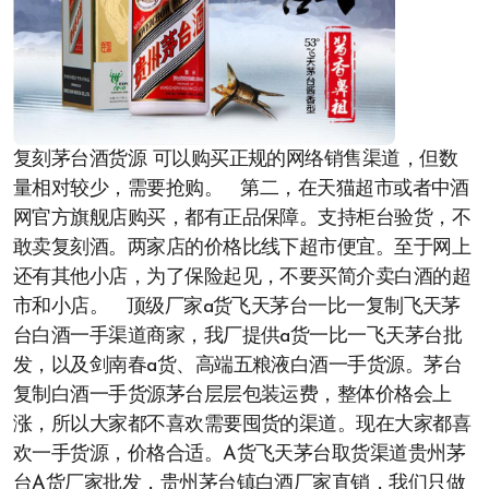
复刻茅台酒货源 可以购买正规的网络销售渠道，但数
量相对较少，需要抢购。 第二，在天猫超市或者中酒
网官方旗舰店购买，都有正品保障。支持柜台验货，不
敢卖复刻酒。两家店的价格比线下超市便宜。至于网上
还有其他小店，为了保险起见，不要买简介卖白酒的超
市和小店。 顶级厂家a货飞天茅台一比一复制飞天茅
台白酒一手渠道商家，我厂提供a货一比一飞天茅台批
发，以及剑南春a货、高端五粮液白酒一手货源。茅台
复制白酒一手货源茅台层层包装运费，整体价格会上
涨，所以大家都不喜欢需要囤货的渠道。现在大家都喜
欢一手货源，价格合适。A货飞天茅台取货渠道贵州茅
台A货厂家批发，贵州茅台镇白酒厂家直销，我们只做