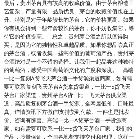
最后，贵州茅台具有较高的收藏价值。由于茅台酿造工
艺复杂，产量有限，品质优良，茅台的收藏价值也在上
升。特别是对于年龄较长的茅台，它的价格更高。如果
你有机会得到一些年龄较长的茅台，你不妨收集它，等
待它的价值提高。 总之，贵州茅台酒之所以值得购
买，是因为它的独特性和卓越品质。如果你想品尝真正
的茅台酒，或者收集一些高价值的葡萄酒产品，贵州茅
台酒绝对是一个不错的选择。让我们一起品尝这种独特
的葡萄酒，感受中国葡萄酒文化的广度和深度。 高端
一比一复刻A货飞天茅台酒一手货源渠道商家，如有需
要可联系:复刻飞天茅台A货拿货渠道，一比一a货飞天
茅台厂家渠道，贵州茅台A货一比一飞天茅台供应渠
道，高品质复刻茅台酒一手货源，全网最低价、口味最
真、详情资讯下方微信!支持货到付款、一件也是批发
价、咨询有惊喜。高端一比一A货茅台酒一手货源商
家，如有需要可联系:一比一a货飞天茅台厂家，我们的
产品，质量保证，全国各地都支持交付和代理，这样一