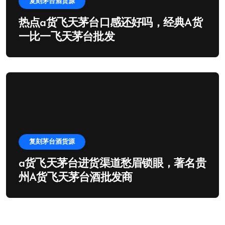
复刻茅台酒货源
热点a货飞天茅台口感还好吗，经典A货
一比一飞天茅台批发
复刻茅台酒货源
a货飞天茅台进货渠道愁眉锁眼，著名贵
州A货飞天茅台酒批发商