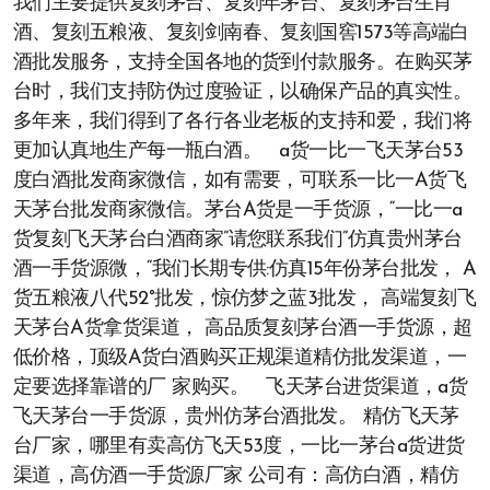
我们主要提供复刻茅台、复刻年茅台、复刻茅台生肖
酒、复刻五粮液、复刻剑南春、复刻国窖1573等高端白
酒批发服务，支持全国各地的货到付款服务。在购买茅
台时，我们支持防伪过度验证，以确保产品的真实性。
多年来，我们得到了各行各业老板的支持和爱，我们将
更加认真地生产每一瓶白酒。 a货一比一飞天茅台53
度白酒批发商家微信，如有需要，可联系一比一A货飞
天茅台批发商家微信。茅台A货是一手货源，“一比一a
货复刻飞天茅台白酒商家”请您联系我们”仿真贵州茅台
酒一手货源微，“我们长期专供:仿真15年份茅台批发， A
货五粮液八代52°批发，惊仿梦之蓝3批发， 高端复刻飞
天茅台A货拿货渠道， 高品质复刻茅台酒一手货源，超
低价格，顶级A货白酒购买正规渠道精仿批发渠道，一
定要选择靠谱的厂 家购买。 飞天茅台进货渠道，a货
飞天茅台一手货源，贵州仿茅台酒批发。 精仿飞天茅
台厂家，哪里有卖高仿飞天53度，一比一茅台a货进货
渠道，高仿酒一手货源厂家 公司有：高仿白酒，精仿