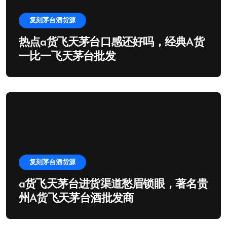
复刻茅台酒货源
热点a货飞天茅台口感还好吗，经典A货
一比一飞天茅台批发
复刻茅台酒货源
a货飞天茅台进货渠道愁眉锁眼，著名贵
州A货飞天茅台酒批发商