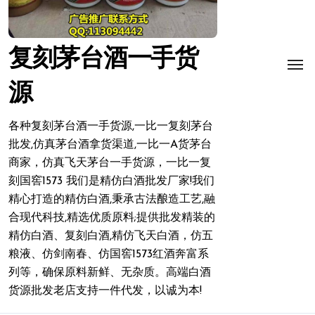
复刻茅台酒一手货
源
各种复刻茅台酒一手货源,一比一复刻茅台
批发,仿真茅台酒拿货渠道,一比一A货茅台
商家，仿真飞天茅台一手货源，一比一复
刻国窖1573 我们是精仿白酒批发厂家!我们
精心打造的精仿白酒,秉承古法酿造工艺,融
合现代科技,精选优质原料;提供批发精装的
精仿白酒、复刻白酒,精仿飞天白酒，仿五
粮液、仿剑南春、仿国窖1573红酒奔富系
列等，确保原料新鲜、无杂质。高端白酒
货源批发老店支持一件代发，以诚为本!