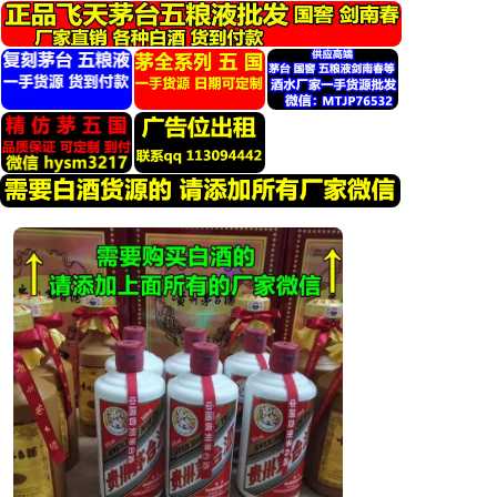
跳
转
到
内
容