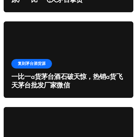
原厂一比一飞天茅台拿货
复刻茅台酒货源
一比一a货茅台酒石破天惊，热销a货飞
天茅台批发厂家微信