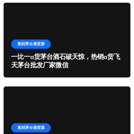
复刻茅台酒货源
一比一a货茅台酒石破天惊，热销a货飞
天茅台批发厂家微信
复刻茅台酒货源