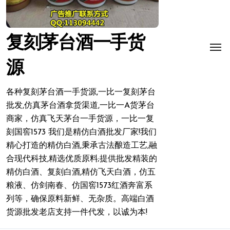
复刻茅台酒一手货
源
各种复刻茅台酒一手货源,一比一复刻茅台
批发,仿真茅台酒拿货渠道,一比一A货茅台
商家，仿真飞天茅台一手货源，一比一复
刻国窖1573 我们是精仿白酒批发厂家!我们
精心打造的精仿白酒,秉承古法酿造工艺,融
合现代科技,精选优质原料;提供批发精装的
精仿白酒、复刻白酒,精仿飞天白酒，仿五
粮液、仿剑南春、仿国窖1573红酒奔富系
列等，确保原料新鲜、无杂质。高端白酒
货源批发老店支持一件代发，以诚为本!