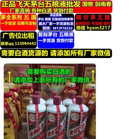
跳
转
到
内
容