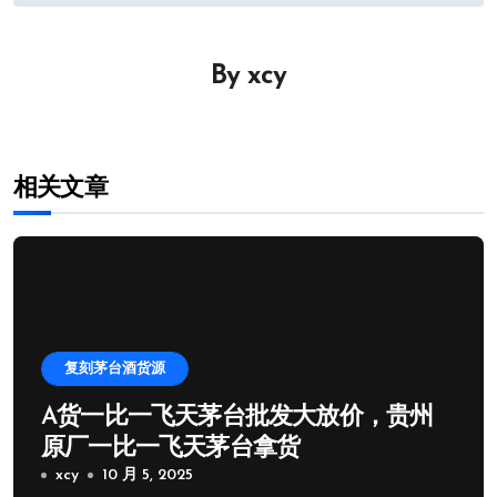
章
导
By
xcy
航
相关文章
复刻茅台酒货源
A货一比一飞天茅台批发大放价，贵州
原厂一比一飞天茅台拿货
xcy
10 月 5, 2025