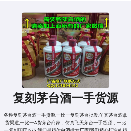
复刻茅台酒一手货源
各种复刻茅台酒一手货源,一比一复刻茅台批发,仿真茅台酒拿
货渠道,一比一A货茅台商家，仿真飞天茅台一手货源，一比
一复刻国窖1573 我们是精仿白酒批发厂家!我们精心打造的精