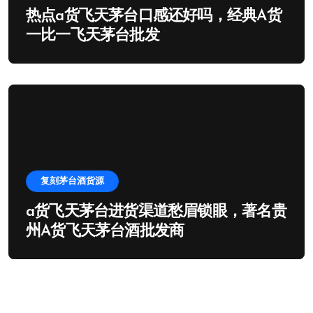
热点a货飞天茅台口感还好吗，经典A货
一比一飞天茅台批发
复刻茅台酒货源
a货飞天茅台进货渠道愁眉锁眼，著名贵
州A货飞天茅台酒批发商