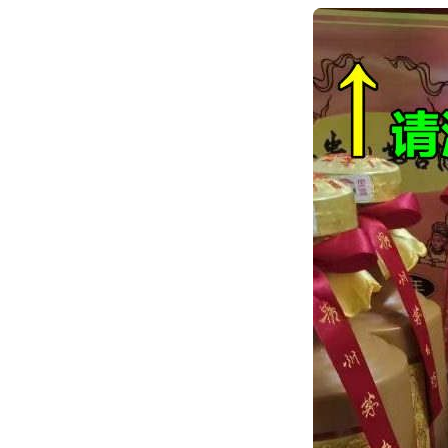
跳
转
到
内
容