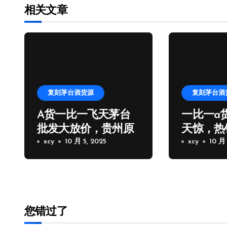
相关文章
复刻茅台酒货源
复刻茅台酒
A货一比一飞天茅台
一比一a
批发大放价，贵州原
天惊，热
厂一比一飞天茅台拿
xcy
10 月 5, 2025
台批发厂
xcy
10 月 
货
您错过了