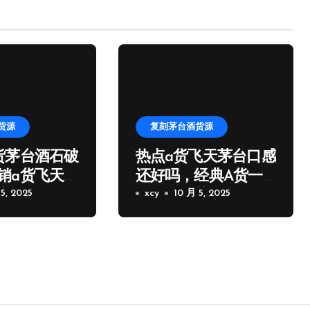
货源
复刻茅台酒货源
货茅台酒石破
热点a货飞天茅台口感
销a货飞天茅
还好吗，经典A货一
家微信
5, 2025
比一飞天茅台批发
xcy
10 月 5, 2025