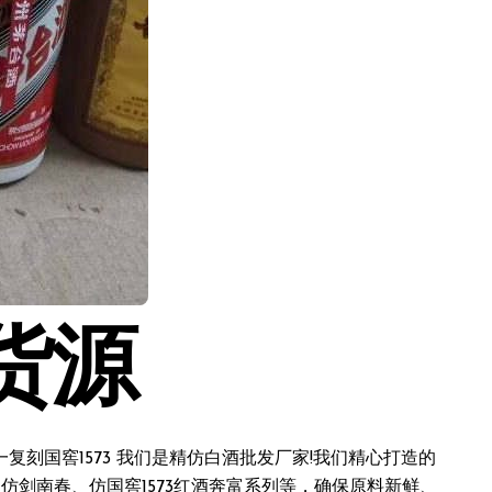
货源
刻国窖1573 我们是精仿白酒批发厂家!我们精心打造的
仿剑南春、仿国窖1573红酒奔富系列等，确保原料新鲜、