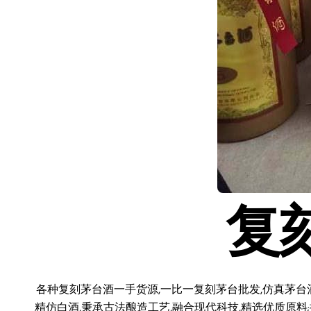
复
各种复刻茅台酒一手货源,一比一复刻茅台批发,仿真茅台
精仿白酒,秉承古法酿造工艺,融合现代科技,精选优质原