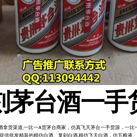
刻茅台酒一手
酒拿货渠道,一比一A货茅台商家，仿真飞天茅台一手货源，一比一复
料;提供批发精装的精仿白酒、复刻白酒,精仿飞天白酒，仿五粮液、