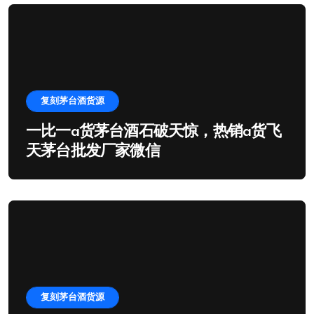
复刻茅台酒货源
一比一a货茅台酒石破天惊，热销a货飞
天茅台批发厂家微信
复刻茅台酒货源