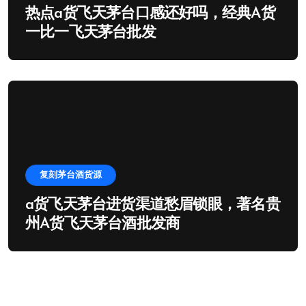
热点a货飞天茅台口感还好吗，经典A货
一比一飞天茅台批发
复刻茅台酒货源
a货飞天茅台进货渠道愁眉锁眼，著名贵
州A货飞天茅台酒批发商