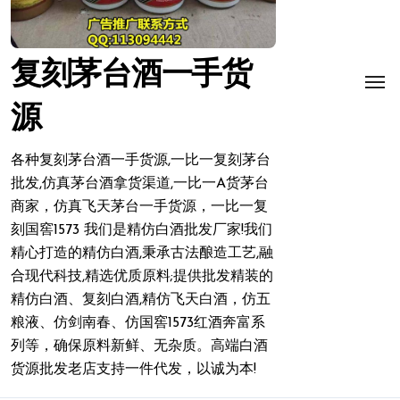
复刻茅台酒一手货
源
各种复刻茅台酒一手货源,一比一复刻茅台
批发,仿真茅台酒拿货渠道,一比一A货茅台
商家，仿真飞天茅台一手货源，一比一复
刻国窖1573 我们是精仿白酒批发厂家!我们
精心打造的精仿白酒,秉承古法酿造工艺,融
合现代科技,精选优质原料;提供批发精装的
精仿白酒、复刻白酒,精仿飞天白酒，仿五
粮液、仿剑南春、仿国窖1573红酒奔富系
列等，确保原料新鲜、无杂质。高端白酒
货源批发老店支持一件代发，以诚为本!