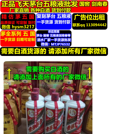
跳
转
到
内
容