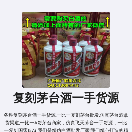
复刻茅台酒一手货源
各种复刻茅台酒一手货源,一比一复刻茅台批发,仿真茅台酒拿
货渠道,一比一A货茅台商家，仿真飞天茅台一手货源，一比
一复刻国窖1573 我们是精仿白酒批发厂家!我们精心打造的精