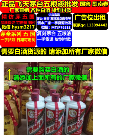
跳
转
到
内
容