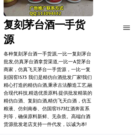
复刻茅台酒一手货
源
各种复刻茅台酒一手货源,一比一复刻茅台
批发,仿真茅台酒拿货渠道,一比一A货茅台
商家，仿真飞天茅台一手货源，一比一复
刻国窖1573 我们是精仿白酒批发厂家!我们
精心打造的精仿白酒,秉承古法酿造工艺,融
合现代科技,精选优质原料;提供批发精装的
精仿白酒、复刻白酒,精仿飞天白酒，仿五
粮液、仿剑南春、仿国窖1573红酒奔富系
列等，确保原料新鲜、无杂质。高端白酒
货源批发老店支持一件代发，以诚为本!