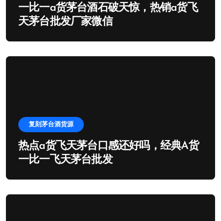
一比一a货茅台酒石破天惊，热销a货飞
天茅台批发厂家微信
复刻茅台酒货源
热点a货飞天茅台口感还好吗，经典A货
一比一飞天茅台批发