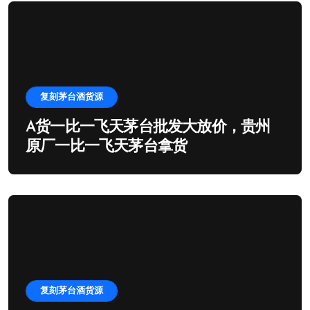
复刻茅台酒货源
A货一比一飞天茅台批发大放价，贵州
原厂一比一飞天茅台拿货
复刻茅台酒货源