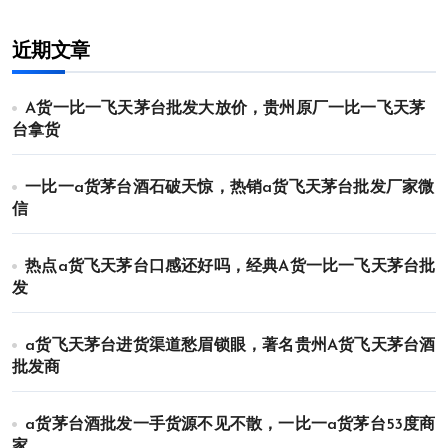
近期文章
A货一比一飞天茅台批发大放价，贵州原厂一比一飞天茅
台拿货
一比一a货茅台酒石破天惊，热销a货飞天茅台批发厂家微
信
热点a货飞天茅台口感还好吗，经典A货一比一飞天茅台批
发
a货飞天茅台进货渠道愁眉锁眼，著名贵州A货飞天茅台酒
批发商
a货茅台酒批发一手货源不见不散，一比一a货茅台53度商
家