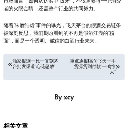
市场而言，如何从伪劣中“拔牙”，不仅需要每一个消费
者的火眼金睛，还需整个行业的共同努力。
随着“朱唇皓齿”事件的曝光，飞天茅台的假酒交易链条
被深刻反思，我们期盼看到的不再是假酒江湖的“粉
面”，而是一个透明、诚信的白酒行业未来。
文
独家报道!一比一复刻茅
重点通报!高仿飞天一手
台批发渠道“心花怒放”
货源货到付款“一鸣惊
章
人”
导
航
By
xcy
相关文章