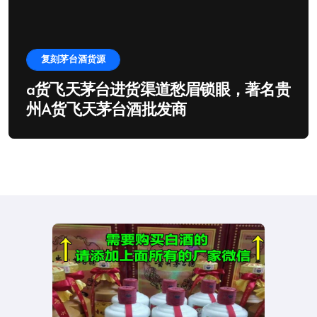
复刻茅台酒货源
a货飞天茅台进货渠道愁眉锁眼，著名贵
州A货飞天茅台酒批发商