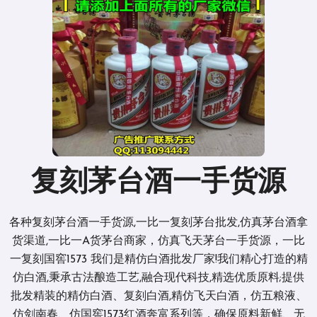
复刻茅台酒一手货源
各种复刻茅台酒一手货源,一比一复刻茅台批发,仿真茅台酒拿
货渠道,一比一A货茅台商家，仿真飞天茅台一手货源，一比
一复刻国窖1573 我们是精仿白酒批发厂家!我们精心打造的精
仿白酒,秉承古法酿造工艺,融合现代科技,精选优质原料;提供
批发精装的精仿白酒、复刻白酒,精仿飞天白酒，仿五粮液、
仿剑南春、仿国窖1573红酒奔富系列等，确保原料新鲜、无