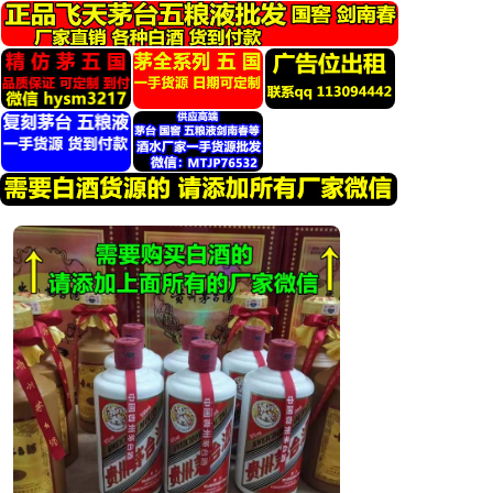
跳
转
到
内
容