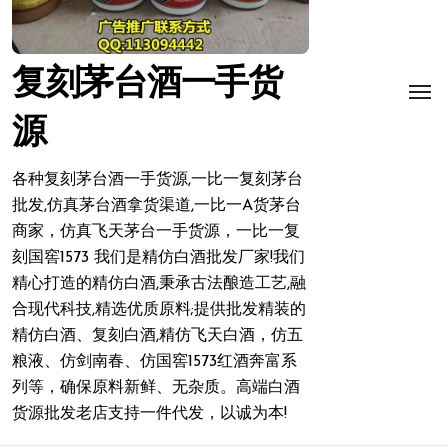
复刻茅台酒一手货
源
各种复刻茅台酒一手货源,一比一复刻茅台
批发,仿真茅台酒拿货渠道,一比一A货茅台
商家，仿真飞天茅台一手货源，一比一复
刻国窖1573 我们是精仿白酒批发厂家!我们
精心打造的精仿白酒,秉承古法酿造工艺,融
合现代科技,精选优质原料;提供批发精装的
精仿白酒、复刻白酒,精仿飞天白酒，仿五
粮液、仿剑南春、仿国窖1573红酒奔富系
列等，确保原料新鲜、无杂质。高端白酒
货源批发老店支持一件代发，以诚为本!