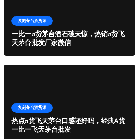
复刻茅台酒货源
一比一a货茅台酒石破天惊，热销a货飞
天茅台批发厂家微信
复刻茅台酒货源
热点a货飞天茅台口感还好吗，经典A货
一比一飞天茅台批发