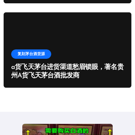
复刻茅台酒货源
a货飞天茅台进货渠道愁眉锁眼，著名贵
州A货飞天茅台酒批发商