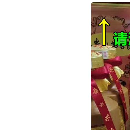
跳
转
到
内
容