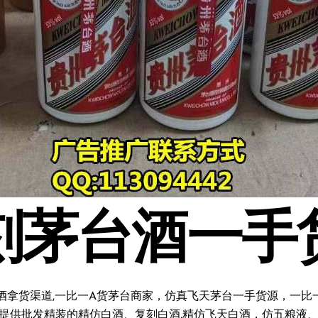
刻茅台酒一手
酒拿货渠道,一比一A货茅台商家，仿真飞天茅台一手货源，一比一复
料;提供批发精装的精仿白酒、复刻白酒,精仿飞天白酒，仿五粮液、