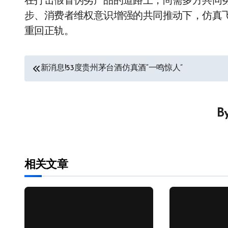
在打击假冒伪劣产品的道路上，尚需多方共同
步、消费者维权意识增强的共同推动下，仿真
重回正轨。
文
新消息!53度贵州茅台酒仿真酒“一鸣惊人”
章
导
B
航
相关文章