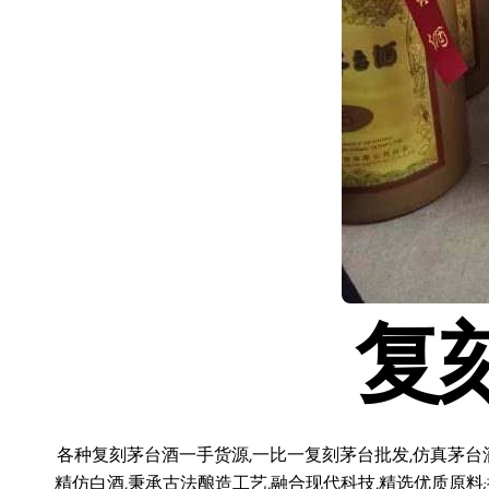
复
各种复刻茅台酒一手货源,一比一复刻茅台批发,仿真茅台
精仿白酒,秉承古法酿造工艺,融合现代科技,精选优质原