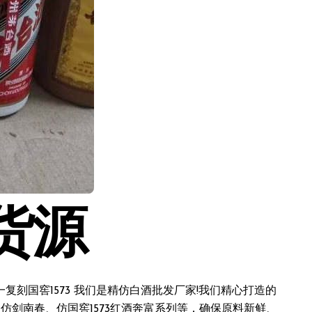
货源
刻国窖1573 我们是精仿白酒批发厂家!我们精心打造的
仿剑南春、仿国窖1573红酒奔富系列等，确保原料新鲜、