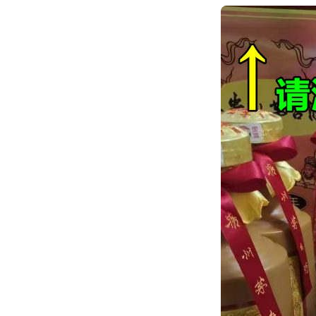
跳
转
到
内
容