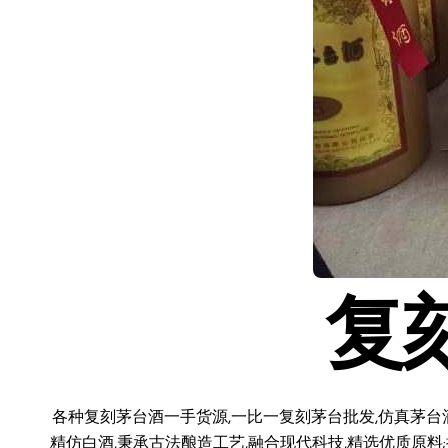
复
各种复刻茅台酒一手货源,一比一复刻茅台批发,仿真茅台
精仿白酒,秉承古法酿造工艺,融合现代科技,精选优质原