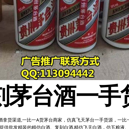
刻茅台酒一手
酒拿货渠道,一比一A货茅台商家，仿真飞天茅台一手货源，一比一复
料;提供批发精装的精仿白酒、复刻白酒,精仿飞天白酒，仿五粮液、