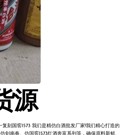
货源
刻国窖1573 我们是精仿白酒批发厂家!我们精心打造的
仿剑南春、仿国窖1573红酒奔富系列等，确保原料新鲜、