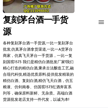
复刻茅台酒一手货
源
各种复刻茅台酒一手货源,一比一复刻茅台
批发,仿真茅台酒拿货渠道,一比一A货茅台
商家，仿真飞天茅台一手货源，一比一复
刻国窖1573 我们是精仿白酒批发厂家!我们
精心打造的精仿白酒,秉承古法酿造工艺,融
合现代科技,精选优质原料;提供批发精装的
精仿白酒、复刻白酒,精仿飞天白酒，仿五
粮液、仿剑南春、仿国窖1573红酒奔富系
列等，确保原料新鲜、无杂质。高端白酒
货源批发老店支持一件代发，以诚为本!