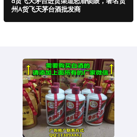
a货飞天茅台进货渠道愁眉锁眼，著名贵
州A货飞天茅台酒批发商