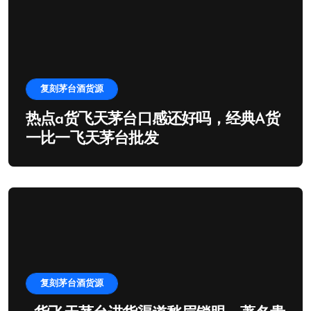
复刻茅台酒货源
热点a货飞天茅台口感还好吗，经典A货
一比一飞天茅台批发
复刻茅台酒货源