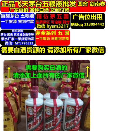
跳
转
到
内
容