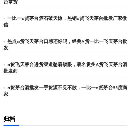
台拿货
一比一a货茅台酒石破天惊，热销a货飞天茅台批发厂家微
信
热点a货飞天茅台口感还好吗，经典A货一比一飞天茅台批
发
a货飞天茅台进货渠道愁眉锁眼，著名贵州A货飞天茅台酒
批发商
a货茅台酒批发一手货源不见不散，一比一a货茅台53度商
家
归档