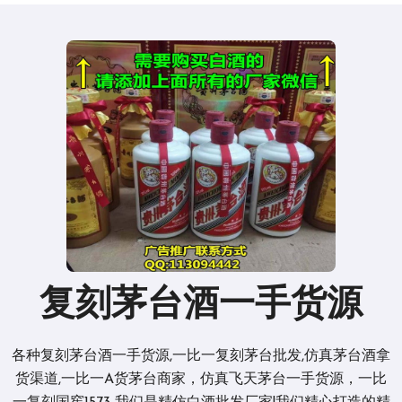
复刻茅台酒一手货源
各种复刻茅台酒一手货源,一比一复刻茅台批发,仿真茅台酒拿
货渠道,一比一A货茅台商家，仿真飞天茅台一手货源，一比