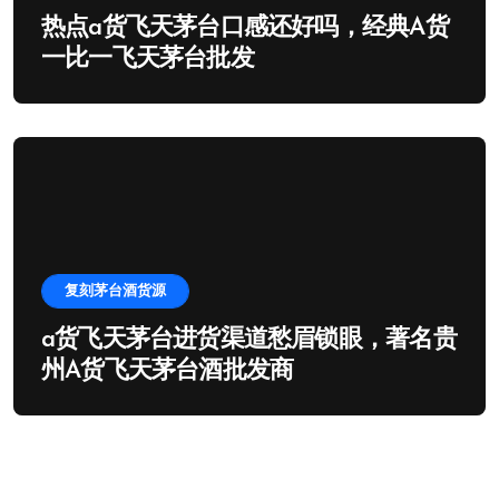
热点a货飞天茅台口感还好吗，经典A货
一比一飞天茅台批发
复刻茅台酒货源
a货飞天茅台进货渠道愁眉锁眼，著名贵
州A货飞天茅台酒批发商