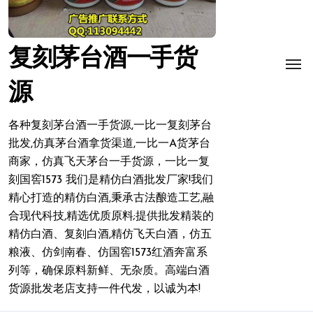
复刻茅台酒一手货
源
各种复刻茅台酒一手货源,一比一复刻茅台
批发,仿真茅台酒拿货渠道,一比一A货茅台
商家，仿真飞天茅台一手货源，一比一复
刻国窖1573 我们是精仿白酒批发厂家!我们
精心打造的精仿白酒,秉承古法酿造工艺,融
合现代科技,精选优质原料;提供批发精装的
精仿白酒、复刻白酒,精仿飞天白酒，仿五
粮液、仿剑南春、仿国窖1573红酒奔富系
列等，确保原料新鲜、无杂质。高端白酒
货源批发老店支持一件代发，以诚为本!