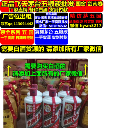
跳
转
到
内
容