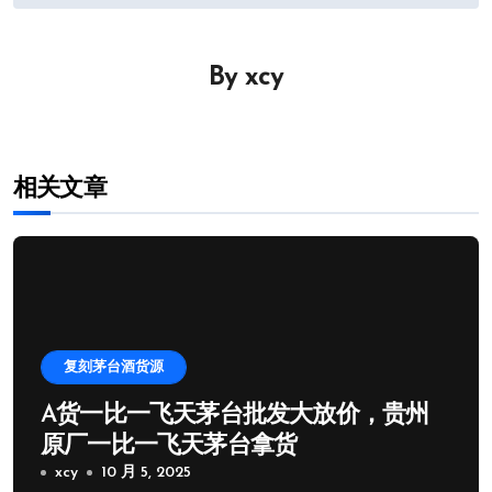
章
导
By
xcy
航
相关文章
复刻茅台酒货源
A货一比一飞天茅台批发大放价，贵州
原厂一比一飞天茅台拿货
xcy
10 月 5, 2025