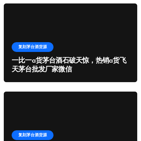
复刻茅台酒货源
一比一a货茅台酒石破天惊，热销a货飞
天茅台批发厂家微信
复刻茅台酒货源