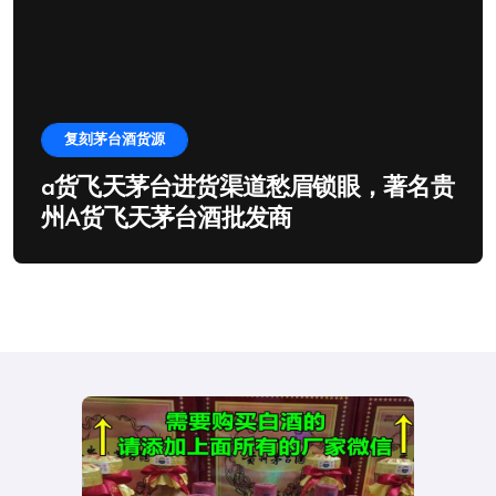
复刻茅台酒货源
a货飞天茅台进货渠道愁眉锁眼，著名贵
州A货飞天茅台酒批发商