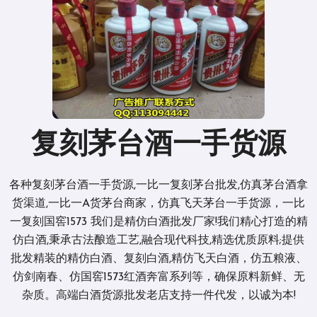
复刻茅台酒一手货源
各种复刻茅台酒一手货源,一比一复刻茅台批发,仿真茅台酒拿
货渠道,一比一A货茅台商家，仿真飞天茅台一手货源，一比
一复刻国窖1573 我们是精仿白酒批发厂家!我们精心打造的精
仿白酒,秉承古法酿造工艺,融合现代科技,精选优质原料;提供
批发精装的精仿白酒、复刻白酒,精仿飞天白酒，仿五粮液、
仿剑南春、仿国窖1573红酒奔富系列等，确保原料新鲜、无
杂质。高端白酒货源批发老店支持一件代发，以诚为本!