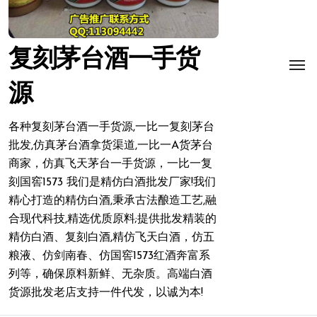
复刻茅台酒一手货
源
各种复刻茅台酒一手货源,一比一复刻茅台
批发,仿真茅台酒拿货渠道,一比一A货茅台
商家，仿真飞天茅台一手货源，一比一复
刻国窖1573 我们是精仿白酒批发厂家!我们
精心打造的精仿白酒,秉承古法酿造工艺,融
合现代科技,精选优质原料;提供批发精装的
精仿白酒、复刻白酒,精仿飞天白酒，仿五
粮液、仿剑南春、仿国窖1573红酒奔富系
列等，确保原料新鲜、无杂质。高端白酒
货源批发老店支持一件代发，以诚为本!