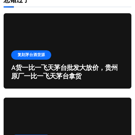
您错过了
复刻茅台酒货源
A货一比一飞天茅台批发大放价，贵州
原厂一比一飞天茅台拿货