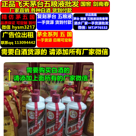
跳
转
到
内
容