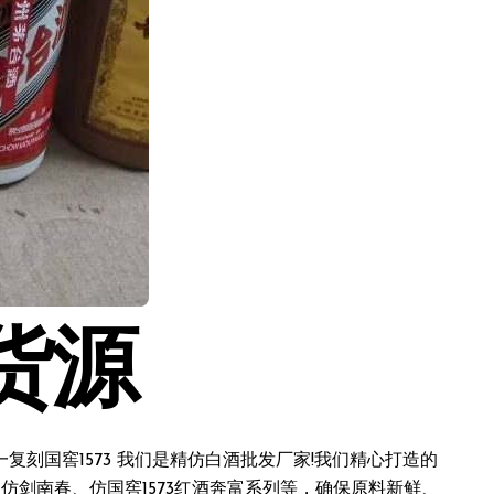
货源
刻国窖1573 我们是精仿白酒批发厂家!我们精心打造的
仿剑南春、仿国窖1573红酒奔富系列等，确保原料新鲜、