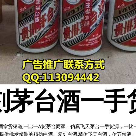
刻茅台酒一手
酒拿货渠道,一比一A货茅台商家，仿真飞天茅台一手货源，一比一复
料;提供批发精装的精仿白酒、复刻白酒,精仿飞天白酒，仿五粮液、