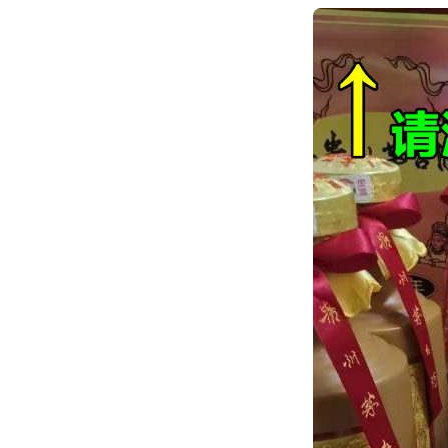
跳
转
到
内
容