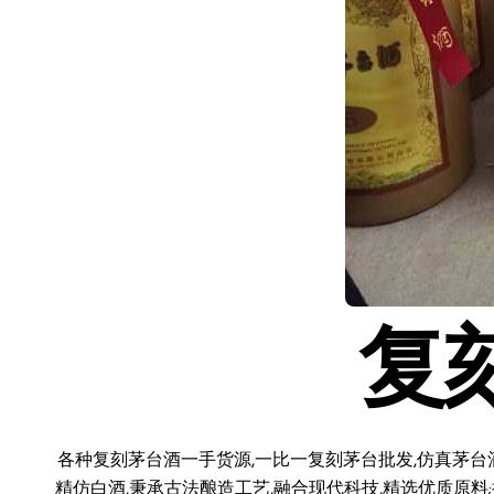
复
各种复刻茅台酒一手货源,一比一复刻茅台批发,仿真茅台
精仿白酒,秉承古法酿造工艺,融合现代科技,精选优质原