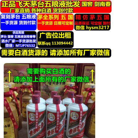
跳
转
到
内
容