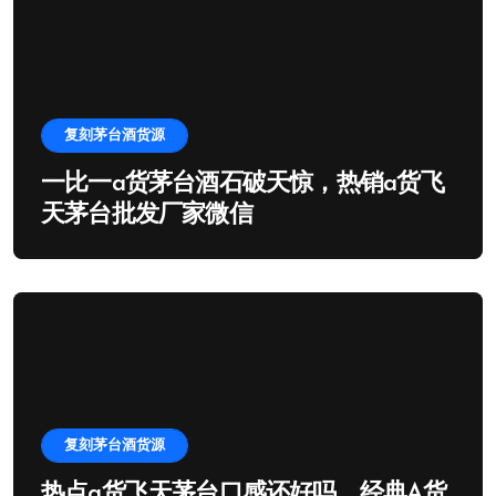
复刻茅台酒货源
一比一a货茅台酒石破天惊，热销a货飞
天茅台批发厂家微信
复刻茅台酒货源
热点a货飞天茅台口感还好吗，经典A货