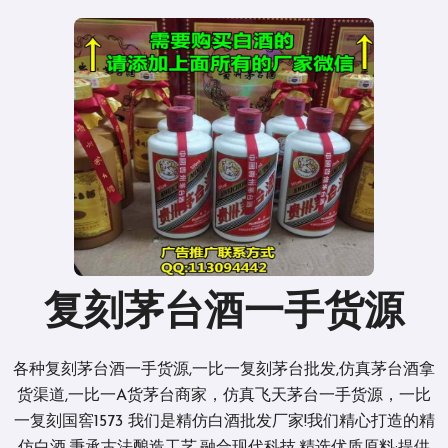
复刻茅台酒一手货源
各种复刻茅台酒一手货源,一比一复刻茅台批发,仿真茅台酒拿
货渠道,一比一A货茅台商家，仿真飞天茅台一手货源，一比
一复刻国窖1573 我们是精仿白酒批发厂家!我们精心打造的精
仿白酒,秉承古法酿造工艺,融合现代科技,精选优质原料;提供