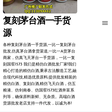
复刻茅台酒一手货
源
各种复刻茅台酒一手货源,一比一复刻茅台
批发,仿真茅台酒拿货渠道,一比一A货茅台
商家，仿真飞天茅台一手货源，一比一复
刻国窖1573 我们是精仿白酒批发厂家!我们
精心打造的精仿白酒,秉承古法酿造工艺,融
合现代科技,精选优质原料;提供批发精装的
精仿白酒、复刻白酒,精仿飞天白酒，仿五
粮液、仿剑南春、仿国窖1573红酒奔富系
列等，确保原料新鲜、无杂质。高端白酒
货源批发老店支持一件代发，以诚为本!