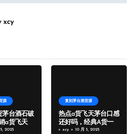
y
xcy
货源
复刻茅台酒货源
货茅台酒石破
热点a货飞天茅台口感
销a货飞天茅
还好吗，经典A货一
家微信
5, 2025
比一飞天茅台批发
xcy
10 月 5, 2025