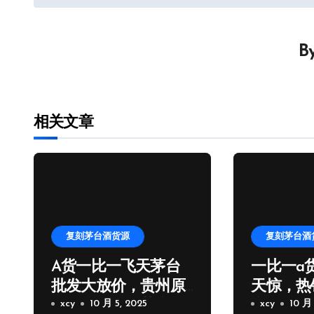
章
导
B
航
相关文章
复刻茅台酒货源
复刻茅台酒
A货一比一飞天茅台
一比一a
批发大放价，贵州原
天惊，热
厂一比一飞天茅台拿
xcy
10 月 5, 2025
台批发厂
xcy
10 月 