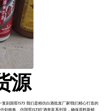
货源
刻国窖1573 我们是精仿白酒批发厂家!我们精心打造的
仿剑南春、仿国窖1573红酒奔富系列等，确保原料新鲜、