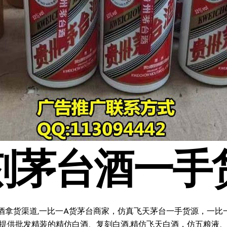
刻茅台酒一手
酒拿货渠道,一比一A货茅台商家，仿真飞天茅台一手货源，一比一复
料;提供批发精装的精仿白酒、复刻白酒,精仿飞天白酒，仿五粮液、