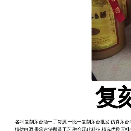
复
各种复刻茅台酒一手货源,一比一复刻茅台批发,仿真茅台
精仿白酒,秉承古法酿造工艺,融合现代科技,精选优质原