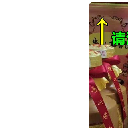
跳
转
到
内
容