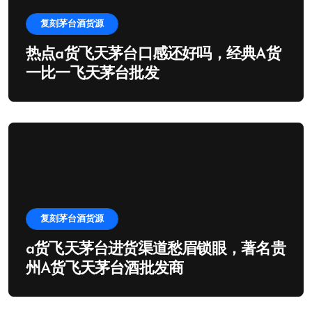
复刻茅台酒货源
热点a货飞天茅台口感还好吗，经典A货
一比一飞天茅台批发
复刻茅台酒货源
a货飞天茅台进货渠道愁眉锁眼，著名贵
州A货飞天茅台酒批发商