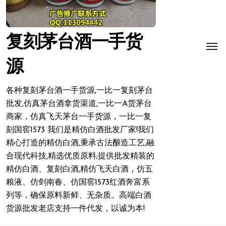
复刻茅台酒一手货
源
各种复刻茅台酒一手货源,一比一复刻茅台
批发,仿真茅台酒拿货渠道,一比一A货茅台
商家，仿真飞天茅台一手货源，一比一复
刻国窖1573 我们是精仿白酒批发厂家!我们
精心打造的精仿白酒,秉承古法酿造工艺,融
合现代科技,精选优质原料;提供批发精装的
精仿白酒、复刻白酒,精仿飞天白酒，仿五
粮液、仿剑南春、仿国窖1573红酒奔富系
列等，确保原料新鲜、无杂质。高端白酒
货源批发老店支持一件代发，以诚为本!