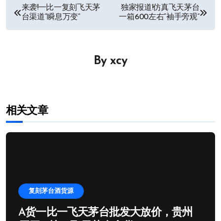
文
来袭!一比一复刻飞天茅
独家报道!仿真飞天茅台
台渠道“瞬息万变”
一箱600左右“袖手旁观”
章
导
By
xcy
航
相关文章
复刻茅台酒货源
A货一比一飞天茅台批发大放价，贵州