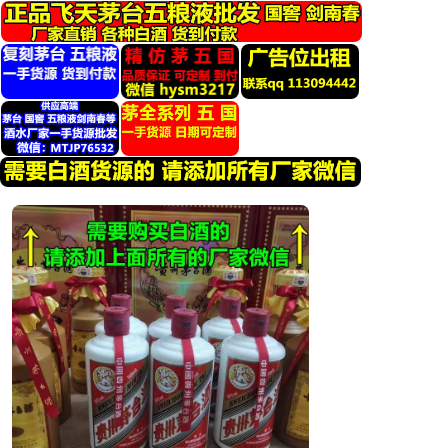
跳
转
到
内
容