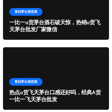
复刻茅台酒货源
一比一a货茅台酒石破天惊，热销a货飞
天茅台批发厂家微信
复刻茅台酒货源
热点a货飞天茅台口感还好吗，经典A货
一比一飞天茅台批发