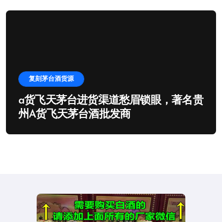
复刻茅台酒货源
a货飞天茅台进货渠道愁眉锁眼，著名贵
州A货飞天茅台酒批发商