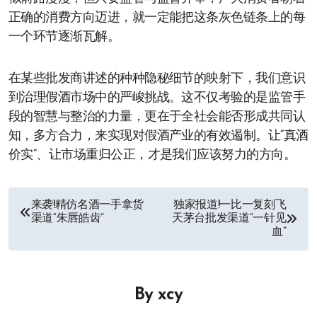
正确的消费方向迈进，就一定能把这条灰色链条上的每
一个环节逐渐瓦解。
在某些批发商讲述的种种隐秘细节的映射下，我们意识
到治理假酒市场中的严峻挑战。这不仅考验的是监管手
段的智慧与整治的力量，更在于全社会能否形成共同认
知，多方合力，来实现对假酒产业的有效遏制。让“真酒
价实”、让市场重归公正，才是我们应该努力的方向。
文
来袭!精仿名酒一手拿货
独家报道!一比一复刻飞
渠道“朱唇皓齿”
天茅台批发渠道“一针见
章
血”
导
航
By
xcy