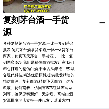
复刻茅台酒一手货
源
各种复刻茅台酒一手货源,一比一复刻茅台
批发,仿真茅台酒拿货渠道,一比一A货茅台
商家，仿真飞天茅台一手货源，一比一复
刻国窖1573 我们是精仿白酒批发厂家!我们
精心打造的精仿白酒,秉承古法酿造工艺,融
合现代科技,精选优质原料;提供批发精装的
精仿白酒、复刻白酒,精仿飞天白酒，仿五
粮液、仿剑南春、仿国窖1573红酒奔富系
列等，确保原料新鲜、无杂质。高端白酒
货源批发老店支持一件代发，以诚为本!