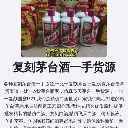
复刻茅台酒一手货源
各种复刻茅台酒一手货源,一比一复刻茅台批发,仿真茅台酒拿
货渠道,一比一A货茅台商家，仿真飞天茅台一手货源，一比
一复刻国窖1573 我们是精仿白酒批发厂家!我们精心打造的精
仿白酒,秉承古法酿造工艺,融合现代科技,精选优质原料;提供
批发精装的精仿白酒、复刻白酒,精仿飞天白酒，仿五粮液、
仿剑南春、仿国窖1573红酒奔富系列等，确保原料新鲜、无