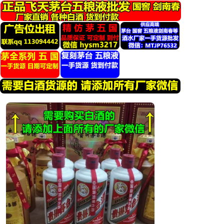
跳
转
到
内
容