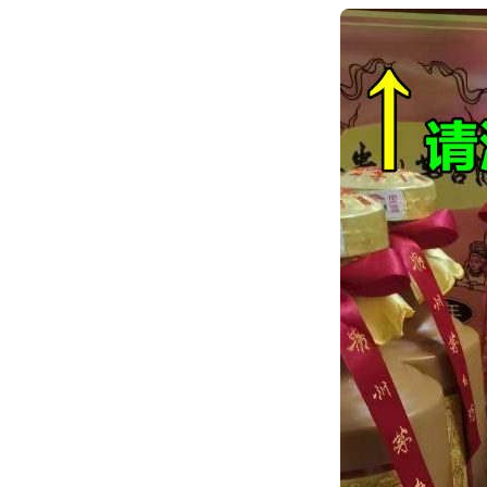
跳
转
到
内
容