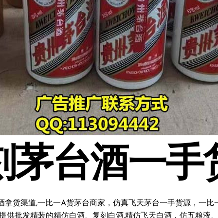
刻茅台酒一手
酒拿货渠道,一比一A货茅台商家，仿真飞天茅台一手货源，一比一复
料;提供批发精装的精仿白酒、复刻白酒,精仿飞天白酒，仿五粮液、