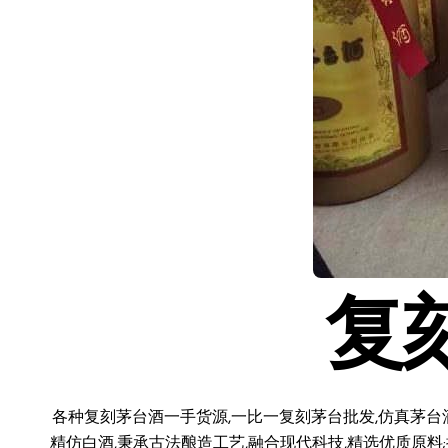
复
各种复刻茅台酒一手货源,一比一复刻茅台批发,仿真茅台
精仿白酒,秉承古法酿造工艺,融合现代科技,精选优质原