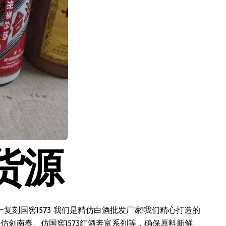
货源
刻国窖1573 我们是精仿白酒批发厂家!我们精心打造的
仿剑南春、仿国窖1573红酒奔富系列等，确保原料新鲜、