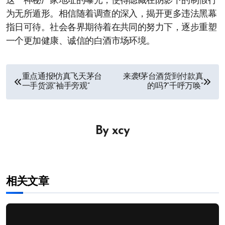
这一神秘厂家地址的曝光，使得隐藏在阴影下的制假行
为无所遁形。相信随着调查的深入，揭开更多违法黑幕
指日可待。社会各界期待着在共同的努力下，逐步重塑
一个更加健康、诚信的白酒市场环境。
文
重点通报!仿真飞天茅台
来袭!茅台酒货到付款真
一手货源“袖手旁观”
的吗?“千呼万唤”
章
导
By
xcy
航
相关文章