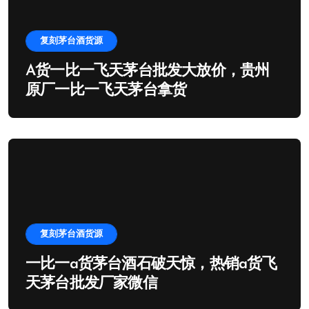
复刻茅台酒货源
A货一比一飞天茅台批发大放价，贵州
原厂一比一飞天茅台拿货
复刻茅台酒货源
一比一a货茅台酒石破天惊，热销a货飞
天茅台批发厂家微信