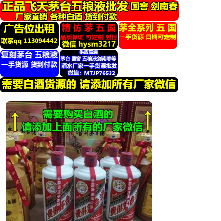
跳
转
到
内
容