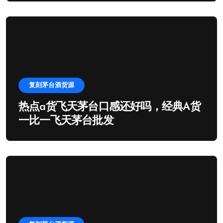
复刻茅台酒货源
热点a货飞天茅台口感还好吗，经典A货
一比一飞天茅台批发