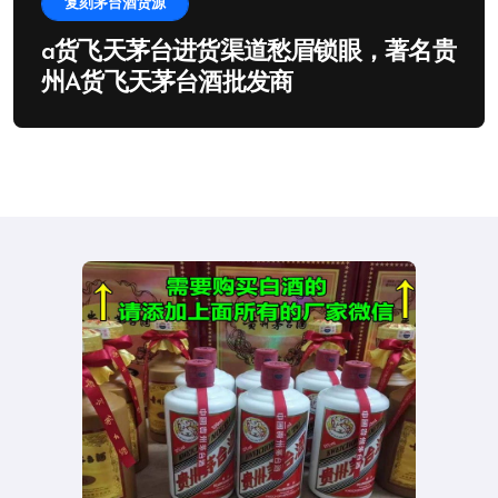
复刻茅台酒货源
a货飞天茅台进货渠道愁眉锁眼，著名贵
州A货飞天茅台酒批发商