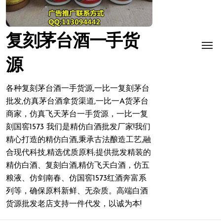
复刻茅台酒一手货
源
各种复刻茅台酒一手货源,一比一复刻茅台
批发,仿真茅台酒拿货渠道,一比一A货茅台
商家，仿真飞天茅台一手货源，一比一复
刻国窖1573 我们是精仿白酒批发厂家!我们
精心打造的精仿白酒,秉承古法酿造工艺,融
合现代科技,精选优质原料;提供批发精装的
精仿白酒、复刻白酒,精仿飞天白酒，仿五
粮液、仿剑南春、仿国窖1573红酒奔富系
列等，确保原料新鲜、无杂质。高端白酒
货源批发老店支持一件代发，以诚为本!