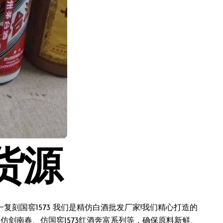
货源
刻国窖1573 我们是精仿白酒批发厂家!我们精心打造的
仿剑南春、仿国窖1573红酒奔富系列等，确保原料新鲜、