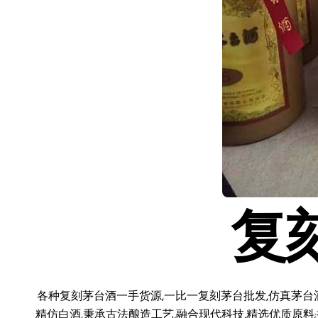
复
各种复刻茅台酒一手货源,一比一复刻茅台批发,仿真茅台
精仿白酒,秉承古法酿造工艺,融合现代科技,精选优质原