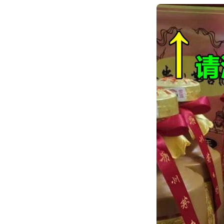
跳
转
到
内
容