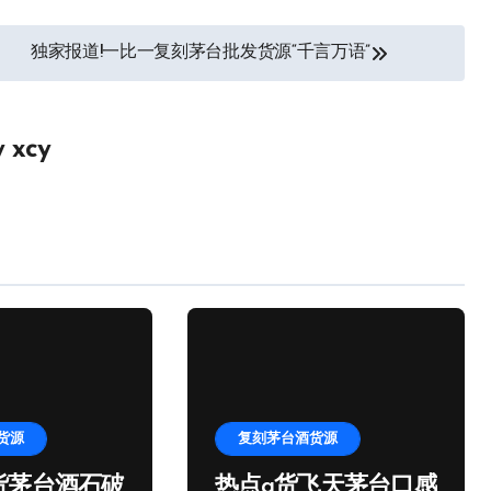
独家报道!一比一复刻茅台批发货源“千言万语”
y
xcy
货源
复刻茅台酒货源
货茅台酒石破
热点a货飞天茅台口感