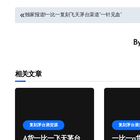
文
独家报道!一比一复刻飞天茅台渠道“一针见血”
章
导
B
航
相关文章
复刻茅台酒货源
复刻茅台酒
A货一比一飞天茅台
一比一a