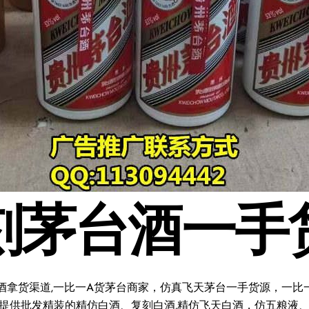
刻茅台酒一手
酒拿货渠道,一比一A货茅台商家，仿真飞天茅台一手货源，一比一复
料;提供批发精装的精仿白酒、复刻白酒,精仿飞天白酒，仿五粮液、