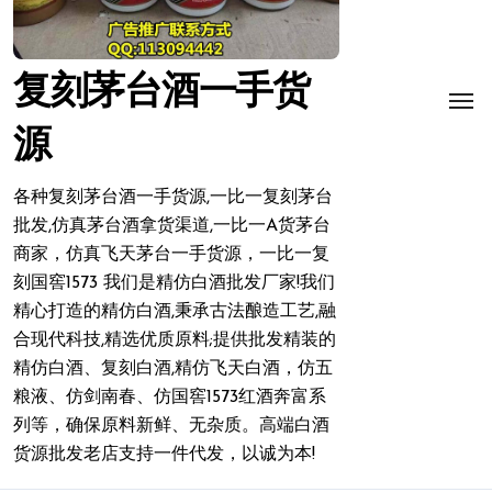
复刻茅台酒一手货
源
各种复刻茅台酒一手货源,一比一复刻茅台
批发,仿真茅台酒拿货渠道,一比一A货茅台
商家，仿真飞天茅台一手货源，一比一复
刻国窖1573 我们是精仿白酒批发厂家!我们
精心打造的精仿白酒,秉承古法酿造工艺,融
合现代科技,精选优质原料;提供批发精装的
精仿白酒、复刻白酒,精仿飞天白酒，仿五
粮液、仿剑南春、仿国窖1573红酒奔富系
列等，确保原料新鲜、无杂质。高端白酒
货源批发老店支持一件代发，以诚为本!