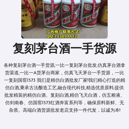
复刻茅台酒一手货源
各种复刻茅台酒一手货源,一比一复刻茅台批发,仿真茅台酒拿
货渠道,一比一A货茅台商家，仿真飞天茅台一手货源，一比
一复刻国窖1573 我们是精仿白酒批发厂家!我们精心打造的精
仿白酒,秉承古法酿造工艺,融合现代科技,精选优质原料;提供
批发精装的精仿白酒、复刻白酒,精仿飞天白酒，仿五粮液、
仿剑南春、仿国窖1573红酒奔富系列等，确保原料新鲜、无
杂质。高端白酒货源批发老店支持一件代发，以诚为本!