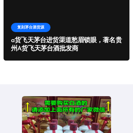
复刻茅台酒货源
a货飞天茅台进货渠道愁眉锁眼，著名贵
州A货飞天茅台酒批发商