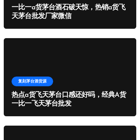
一比一a货茅台酒石破天惊，热销a货飞
天茅台批发厂家微信
复刻茅台酒货源
热点a货飞天茅台口感还好吗，经典A货
一比一飞天茅台批发