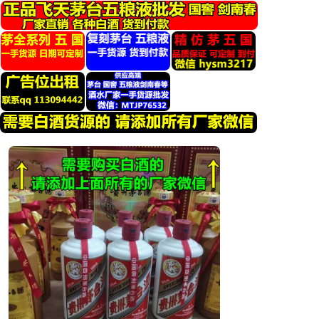
跳
转
到
内
容