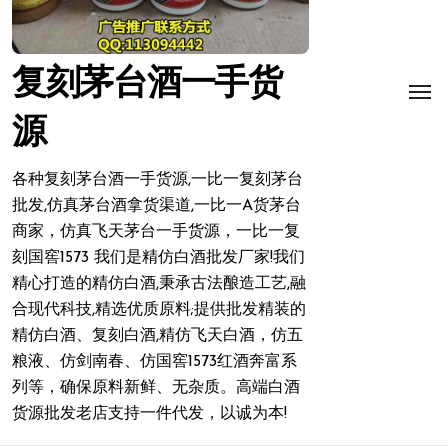
复刻茅台酒一手货
源
各种复刻茅台酒一手货源,一比一复刻茅台
批发,仿真茅台酒拿货渠道,一比一A货茅台
商家，仿真飞天茅台一手货源，一比一复
刻国窖1573 我们是精仿白酒批发厂家!我们
精心打造的精仿白酒,秉承古法酿造工艺,融
合现代科技,精选优质原料;提供批发精装的
精仿白酒、复刻白酒,精仿飞天白酒，仿五
粮液、仿剑南春、仿国窖1573红酒奔富系
列等，确保原料新鲜、无杂质。高端白酒
货源批发老店支持一件代发，以诚为本!