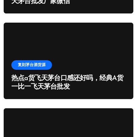
天茅台批发厂家微信
复刻茅台酒货源
热点a货飞天茅台口感还好吗，经典A货
一比一飞天茅台批发