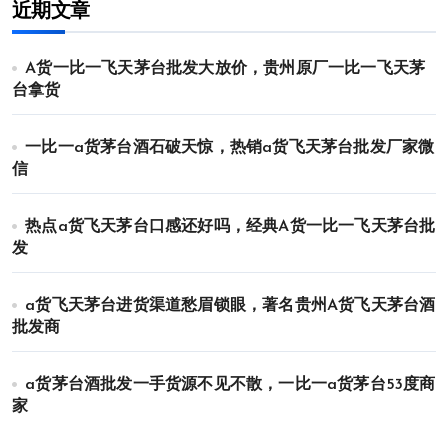
近期文章
A货一比一飞天茅台批发大放价，贵州原厂一比一飞天茅
台拿货
一比一a货茅台酒石破天惊，热销a货飞天茅台批发厂家微
信
热点a货飞天茅台口感还好吗，经典A货一比一飞天茅台批
发
a货飞天茅台进货渠道愁眉锁眼，著名贵州A货飞天茅台酒
批发商
a货茅台酒批发一手货源不见不散，一比一a货茅台53度商
家