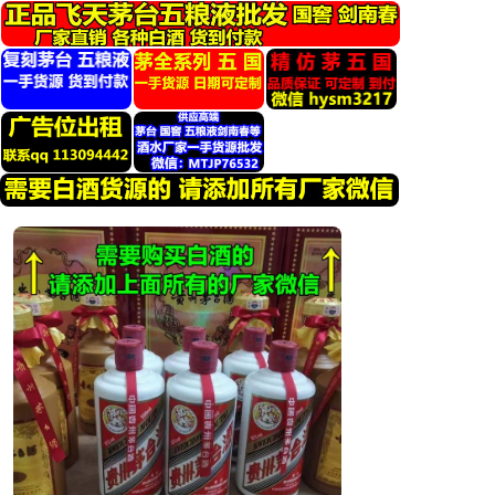
跳
转
到
内
容