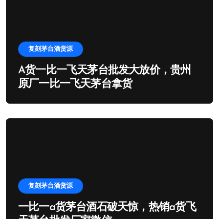
复刻茅台酒货源
A货一比一飞天茅台批发大放价，贵州
原厂一比一飞天茅台拿货
复刻茅台酒货源
一比一a货茅台酒石破天惊，热销a货飞