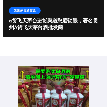
复刻茅台酒货源
a货飞天茅台进货渠道愁眉锁眼，著名贵
州A货飞天茅台酒批发商