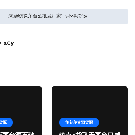
来袭!仿真茅台酒批发厂家“马不停蹄”
y
xcy
货源
复刻茅台酒货源