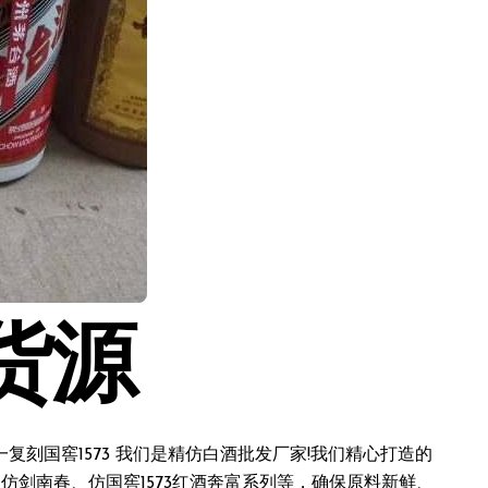
货源
刻国窖1573 我们是精仿白酒批发厂家!我们精心打造的
仿剑南春、仿国窖1573红酒奔富系列等，确保原料新鲜、