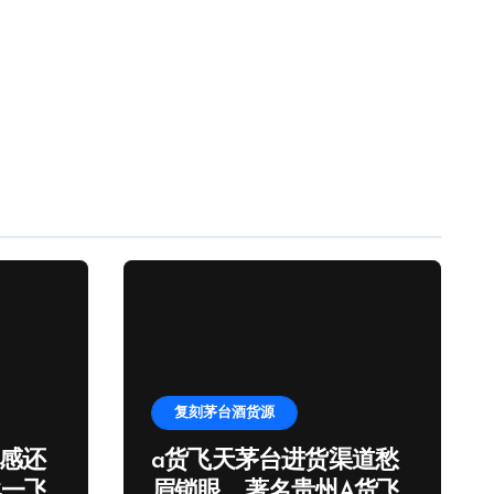
复刻茅台酒货源
口感还
a货飞天茅台进货渠道愁
比一飞
眉锁眼，著名贵州A货飞