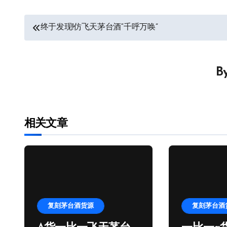
文
终于发现!仿飞天茅台酒“千呼万唤”
章
导
B
航
相关文章
复刻茅台酒货源
复刻茅台酒