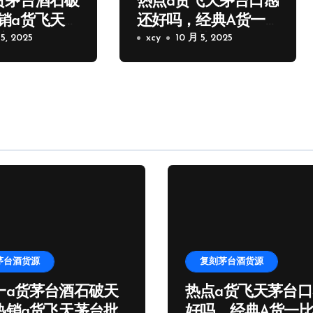
货茅台酒石破
热点a货飞天茅台口感
销a货飞天茅
还好吗，经典A货一
家微信
5, 2025
比一飞天茅台批发
xcy
10 月 5, 2025
茅台酒货源
复刻茅台酒货源
一a货茅台酒石破天
热点a货飞天茅台
热销a货飞天茅台批
好吗，经典A货一