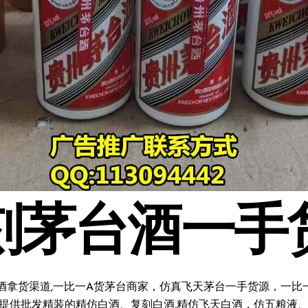
刻茅台酒一手
酒拿货渠道,一比一A货茅台商家，仿真飞天茅台一手货源，一比一复
料;提供批发精装的精仿白酒、复刻白酒,精仿飞天白酒，仿五粮液、