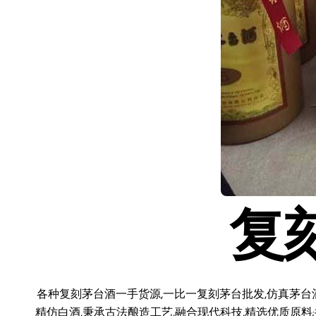
复
各种复刻茅台酒一手货源,一比一复刻茅台批发,仿真茅台
精仿白酒,秉承古法酿造工艺,融合现代科技,精选优质原