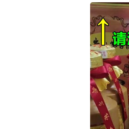
跳
转
到
内
容