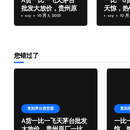
A货一比一飞天茅台
一比一a
批发大放价，贵州原
天惊，热
厂一比一飞天茅台拿
xcy
10 月 5, 2025
台批发厂
xcy
10 月 
货
您错过了
复刻茅台酒货源
复刻
A货一比一飞天茅台批发
一比
大放价，贵州原厂一比一
惊，