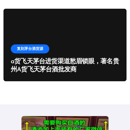
复刻茅台酒货源
a货飞天茅台进货渠道愁眉锁眼，著名贵
州A货飞天茅台酒批发商