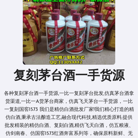
复刻茅台酒一手货源
各种复刻茅台酒一手货源,一比一复刻茅台批发,仿真茅台酒拿
货渠道,一比一A货茅台商家，仿真飞天茅台一手货源，一比
一复刻国窖1573 我们是精仿白酒批发厂家!我们精心打造的精
仿白酒,秉承古法酿造工艺,融合现代科技,精选优质原料;提供
批发精装的精仿白酒、复刻白酒,精仿飞天白酒，仿五粮液、
仿剑南春、仿国窖1573红酒奔富系列等，确保原料新鲜、无