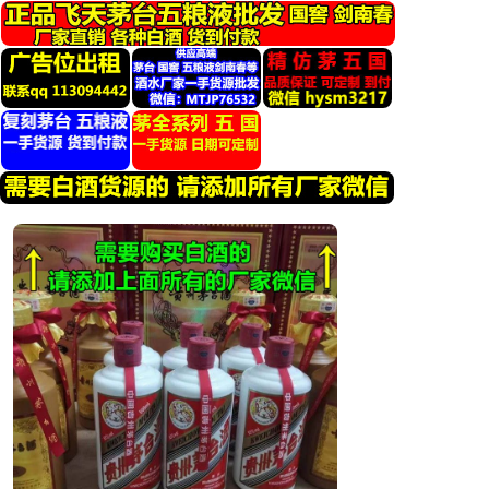
跳
转
到
内
容