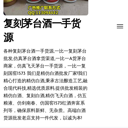
复刻茅台酒一手货
源
各种复刻茅台酒一手货源,一比一复刻茅台
批发,仿真茅台酒拿货渠道,一比一A货茅台
商家，仿真飞天茅台一手货源，一比一复
刻国窖1573 我们是精仿白酒批发厂家!我们
精心打造的精仿白酒,秉承古法酿造工艺,融
合现代科技,精选优质原料;提供批发精装的
精仿白酒、复刻白酒,精仿飞天白酒，仿五
粮液、仿剑南春、仿国窖1573红酒奔富系
列等，确保原料新鲜、无杂质。高端白酒
货源批发老店支持一件代发，以诚为本!