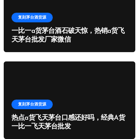
复刻茅台酒货源
一比一a货茅台酒石破天惊，热销a货飞
天茅台批发厂家微信
复刻茅台酒货源
热点a货飞天茅台口感还好吗，经典A货
一比一飞天茅台批发