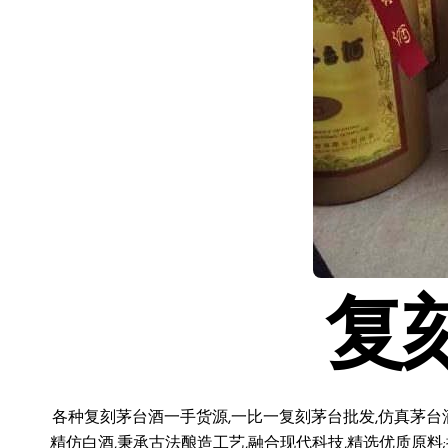
复
各种复刻茅台酒一手货源,一比一复刻茅台批发,仿真茅台
精仿白酒,秉承古法酿造工艺,融合现代科技,精选优质原