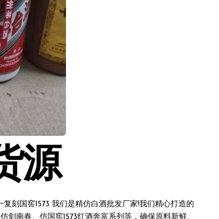
货源
刻国窖1573 我们是精仿白酒批发厂家!我们精心打造的
仿剑南春、仿国窖1573红酒奔富系列等，确保原料新鲜、