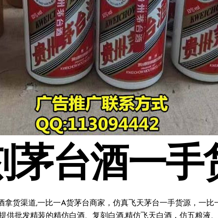
刻茅台酒一手
酒拿货渠道,一比一A货茅台商家，仿真飞天茅台一手货源，一比一复
料;提供批发精装的精仿白酒、复刻白酒,精仿飞天白酒，仿五粮液、