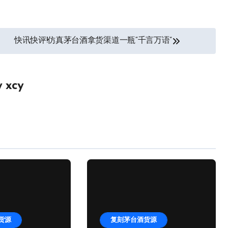
快讯快评!仿真茅台酒拿货渠道一瓶“千言万语”
y
xcy
货源
复刻茅台酒货源