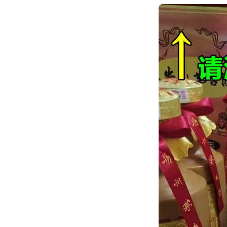
跳
转
到
内
容