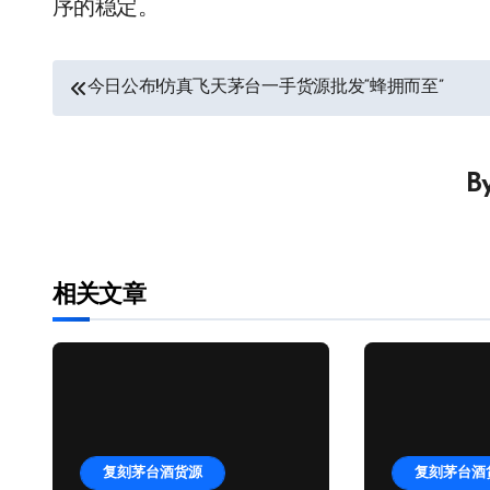
序的稳定。
文
今日公布!仿真飞天茅台一手货源批发“蜂拥而至”
章
导
B
航
相关文章
复刻茅台酒货源
复刻茅台酒