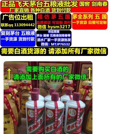
跳
转
到
内
容