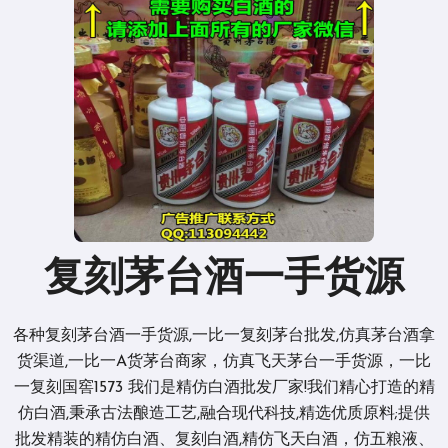
复刻茅台酒一手货源
各种复刻茅台酒一手货源,一比一复刻茅台批发,仿真茅台酒拿
货渠道,一比一A货茅台商家，仿真飞天茅台一手货源，一比
一复刻国窖1573 我们是精仿白酒批发厂家!我们精心打造的精
仿白酒,秉承古法酿造工艺,融合现代科技,精选优质原料;提供
批发精装的精仿白酒、复刻白酒,精仿飞天白酒，仿五粮液、