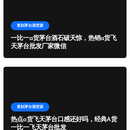
复刻茅台酒货源
一比一a货茅台酒石破天惊，热销a货飞
天茅台批发厂家微信
复刻茅台酒货源
热点a货飞天茅台口感还好吗，经典A货
一比一飞天茅台批发