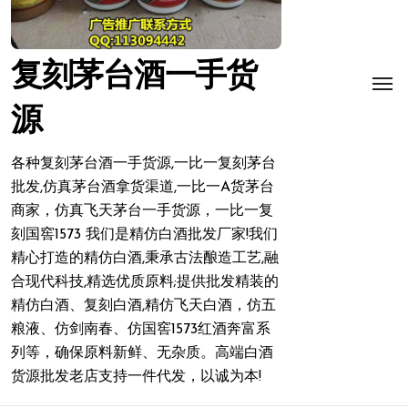
复刻茅台酒一手货
源
各种复刻茅台酒一手货源,一比一复刻茅台
批发,仿真茅台酒拿货渠道,一比一A货茅台
商家，仿真飞天茅台一手货源，一比一复
刻国窖1573 我们是精仿白酒批发厂家!我们
精心打造的精仿白酒,秉承古法酿造工艺,融
合现代科技,精选优质原料;提供批发精装的
精仿白酒、复刻白酒,精仿飞天白酒，仿五
粮液、仿剑南春、仿国窖1573红酒奔富系
列等，确保原料新鲜、无杂质。高端白酒
货源批发老店支持一件代发，以诚为本!