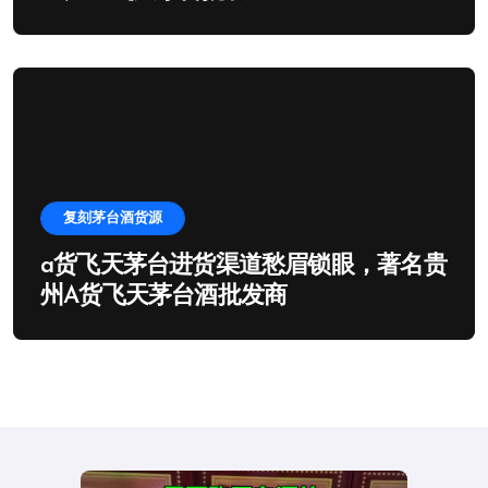
复刻茅台酒货源
a货飞天茅台进货渠道愁眉锁眼，著名贵
州A货飞天茅台酒批发商