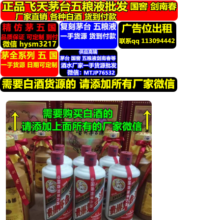
跳
转
到
内
容