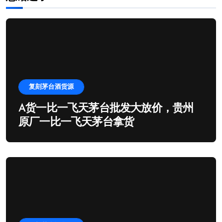
复刻茅台酒货源
A货一比一飞天茅台批发大放价，贵州
原厂一比一飞天茅台拿货