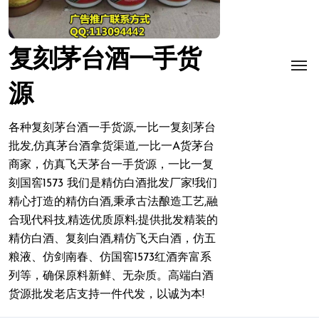
复刻茅台酒一手货
源
各种复刻茅台酒一手货源,一比一复刻茅台
批发,仿真茅台酒拿货渠道,一比一A货茅台
商家，仿真飞天茅台一手货源，一比一复
刻国窖1573 我们是精仿白酒批发厂家!我们
精心打造的精仿白酒,秉承古法酿造工艺,融
合现代科技,精选优质原料;提供批发精装的
精仿白酒、复刻白酒,精仿飞天白酒，仿五
粮液、仿剑南春、仿国窖1573红酒奔富系
列等，确保原料新鲜、无杂质。高端白酒
货源批发老店支持一件代发，以诚为本!