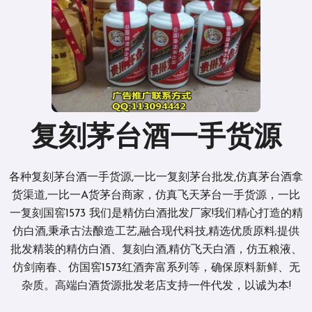
复刻茅台酒一手货源
各种复刻茅台酒一手货源,一比一复刻茅台批发,仿真茅台酒拿
货渠道,一比一A货茅台商家，仿真飞天茅台一手货源，一比
一复刻国窖1573 我们是精仿白酒批发厂家!我们精心打造的精
仿白酒,秉承古法酿造工艺,融合现代科技,精选优质原料;提供
批发精装的精仿白酒、复刻白酒,精仿飞天白酒，仿五粮液、
仿剑南春、仿国窖1573红酒奔富系列等，确保原料新鲜、无
杂质。高端白酒货源批发老店支持一件代发，以诚为本!