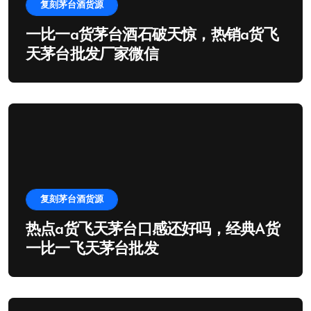
复刻茅台酒货源
一比一a货茅台酒石破天惊，热销a货飞
天茅台批发厂家微信
复刻茅台酒货源
热点a货飞天茅台口感还好吗，经典A货
一比一飞天茅台批发