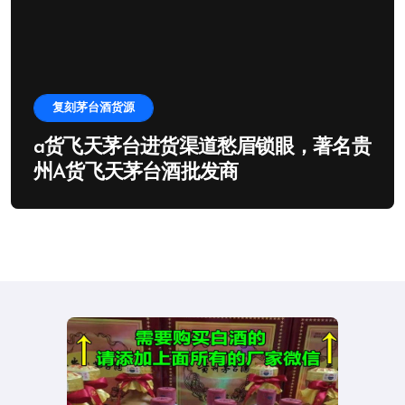
复刻茅台酒货源
a货飞天茅台进货渠道愁眉锁眼，著名贵
州A货飞天茅台酒批发商