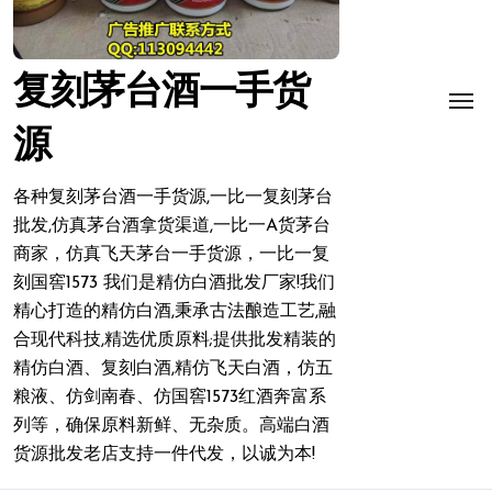
复刻茅台酒一手货
源
各种复刻茅台酒一手货源,一比一复刻茅台
批发,仿真茅台酒拿货渠道,一比一A货茅台
商家，仿真飞天茅台一手货源，一比一复
刻国窖1573 我们是精仿白酒批发厂家!我们
精心打造的精仿白酒,秉承古法酿造工艺,融
合现代科技,精选优质原料;提供批发精装的
精仿白酒、复刻白酒,精仿飞天白酒，仿五
粮液、仿剑南春、仿国窖1573红酒奔富系
列等，确保原料新鲜、无杂质。高端白酒
货源批发老店支持一件代发，以诚为本!