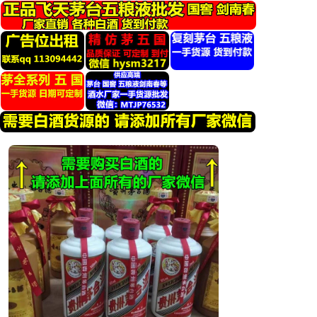
跳
转
到
内
容