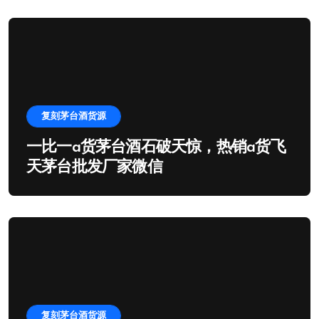
复刻茅台酒货源
一比一a货茅台酒石破天惊，热销a货飞
天茅台批发厂家微信
复刻茅台酒货源