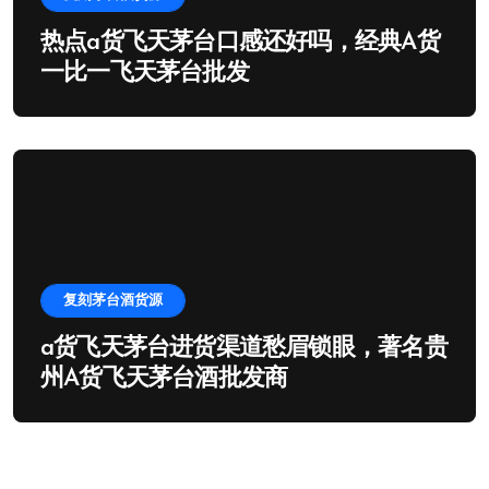
热点a货飞天茅台口感还好吗，经典A货
一比一飞天茅台批发
复刻茅台酒货源
a货飞天茅台进货渠道愁眉锁眼，著名贵
州A货飞天茅台酒批发商