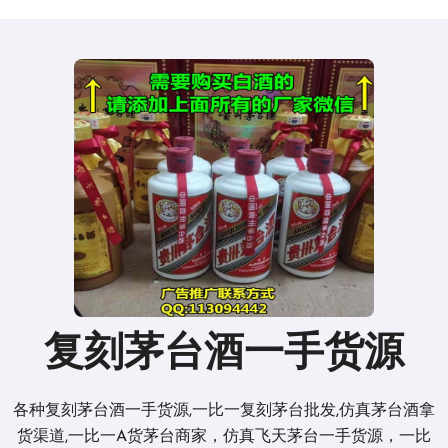
复刻茅台酒一手货源
各种复刻茅台酒一手货源,一比一复刻茅台批发,仿真茅台酒拿
货渠道,一比一A货茅台商家，仿真飞天茅台一手货源，一比