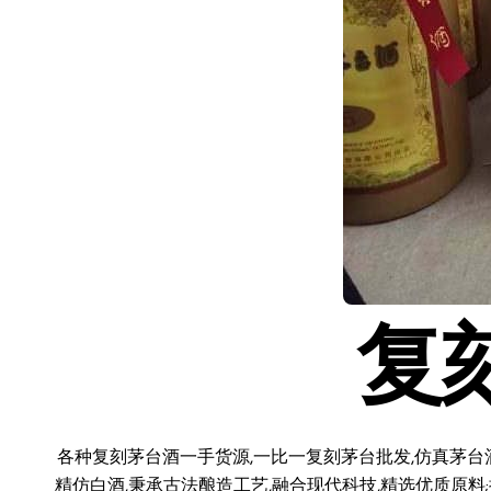
复
各种复刻茅台酒一手货源,一比一复刻茅台批发,仿真茅台
精仿白酒,秉承古法酿造工艺,融合现代科技,精选优质原