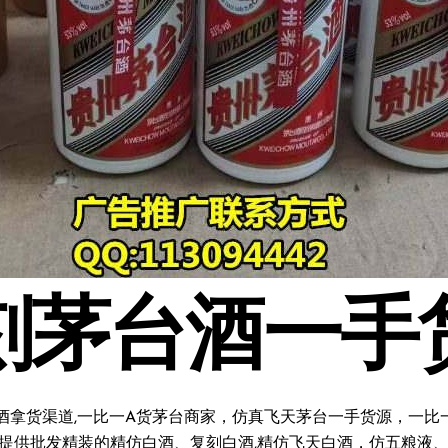
刻茅台酒一手
酒拿货渠道,一比一A货茅台商家，仿真飞天茅台一手货源，一比一复
料;提供批发精装的精仿白酒、复刻白酒,精仿飞天白酒，仿五粮液、