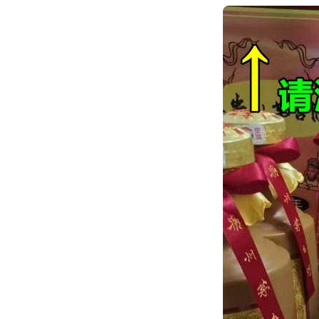
跳
转
到
内
容