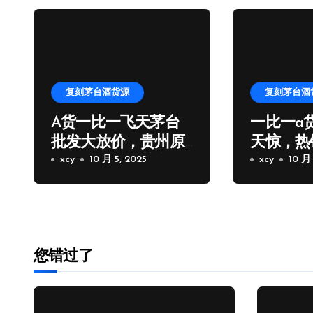
复刻茅台酒货源
复刻茅台酒
A货一比一飞天茅台
一比一a
批发大放价，贵州原
天惊，热
厂一比一飞天茅台拿
xcy
10 月 5, 2025
台批发厂
xcy
10 月 
货
您错过了