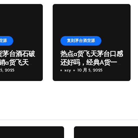
货源
复刻茅台酒货源
货茅台酒石破
热点a货飞天茅台口感
销a货飞天茅
还好吗，经典A货一
家微信
5, 2025
比一飞天茅台批发
xcy
10 月 5, 2025