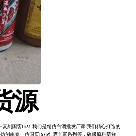
货源
刻国窖1573 我们是精仿白酒批发厂家!我们精心打造的
仿剑南春、仿国窖1573红酒奔富系列等，确保原料新鲜、