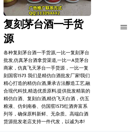
复刻茅台酒一手货
源
各种复刻茅台酒一手货源,一比一复刻茅台
批发,仿真茅台酒拿货渠道,一比一A货茅台
商家，仿真飞天茅台一手货源，一比一复
刻国窖1573 我们是精仿白酒批发厂家!我们
精心打造的精仿白酒,秉承古法酿造工艺,融
合现代科技,精选优质原料;提供批发精装的
精仿白酒、复刻白酒,精仿飞天白酒，仿五
粮液、仿剑南春、仿国窖1573红酒奔富系
列等，确保原料新鲜、无杂质。高端白酒
货源批发老店支持一件代发，以诚为本!