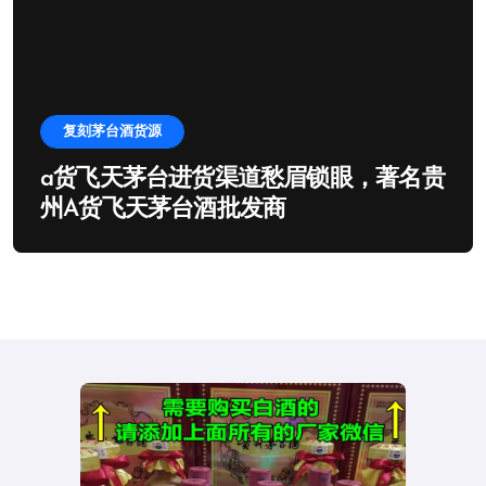
复刻茅台酒货源
a货飞天茅台进货渠道愁眉锁眼，著名贵
州A货飞天茅台酒批发商