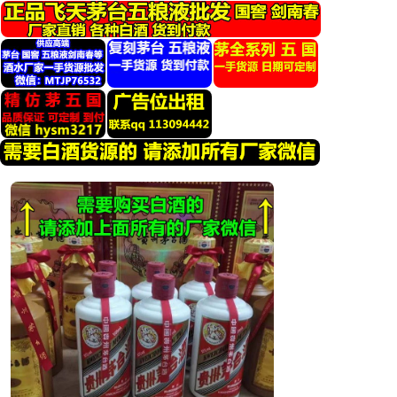
跳
转
到
内
容