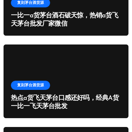
复刻茅台酒货源
一比一a货茅台酒石破天惊，热销a货飞
天茅台批发厂家微信
复刻茅台酒货源
热点a货飞天茅台口感还好吗，经典A货
一比一飞天茅台批发