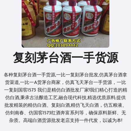
复刻茅台酒一手货源
各种复刻茅台酒一手货源,一比一复刻茅台批发,仿真茅台酒拿
货渠道,一比一A货茅台商家，仿真飞天茅台一手货源，一比
一复刻国窖1573 我们是精仿白酒批发厂家!我们精心打造的精
仿白酒,秉承古法酿造工艺,融合现代科技,精选优质原料;提供
批发精装的精仿白酒、复刻白酒,精仿飞天白酒，仿五粮液、
仿剑南春、仿国窖1573红酒奔富系列等，确保原料新鲜、无
杂质。高端白酒货源批发老店支持一件代发，以诚为本!