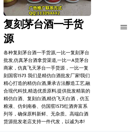
复刻茅台酒一手货
源
各种复刻茅台酒一手货源,一比一复刻茅台
批发,仿真茅台酒拿货渠道,一比一A货茅台
商家，仿真飞天茅台一手货源，一比一复
刻国窖1573 我们是精仿白酒批发厂家!我们
精心打造的精仿白酒,秉承古法酿造工艺,融
合现代科技,精选优质原料;提供批发精装的
精仿白酒、复刻白酒,精仿飞天白酒，仿五
粮液、仿剑南春、仿国窖1573红酒奔富系
列等，确保原料新鲜、无杂质。高端白酒
货源批发老店支持一件代发，以诚为本!