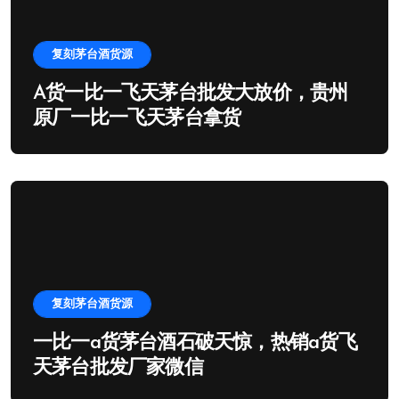
复刻茅台酒货源
A货一比一飞天茅台批发大放价，贵州
原厂一比一飞天茅台拿货
复刻茅台酒货源
一比一a货茅台酒石破天惊，热销a货飞
天茅台批发厂家微信