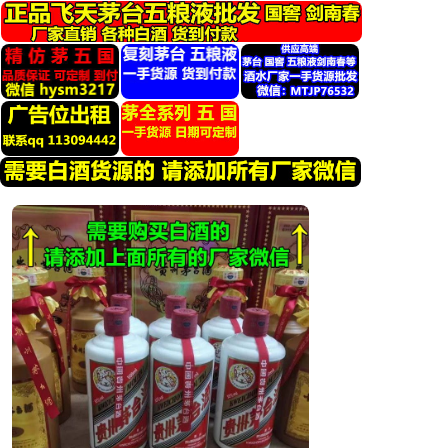
跳
转
到
内
容