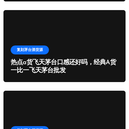
复刻茅台酒货源
热点a货飞天茅台口感还好吗，经典A货
一比一飞天茅台批发