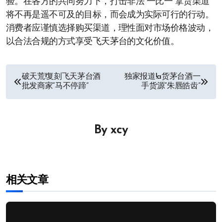
验。在各方的共同努力下，打击非法“一比一”拿货渠道
将不再是遥不可及的目标，而会成为实际可行的行动。
消费者应谨慎选择购买渠道，理性面对市场价格波动，
以合法合规的方式享受飞天茅台的文化价值。
文
破天荒!复刻飞天茅台酒
独家报道!a货茅台酒一
批发商家“马不停蹄”
手货源“朱唇皓齿”
章
导
By
xcy
航
相关文章