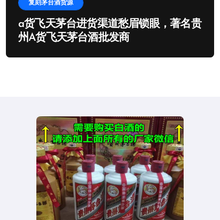
复刻茅台酒货源
a货飞天茅台进货渠道愁眉锁眼，著名贵
州A货飞天茅台酒批发商