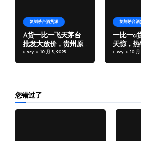
复刻茅台酒货源
复刻茅台酒
A货一比一飞天茅台
一比一a
批发大放价，贵州原
天惊，热
厂一比一飞天茅台拿
xcy
10 月 5, 2025
台批发厂
xcy
10 月 
货
您错过了