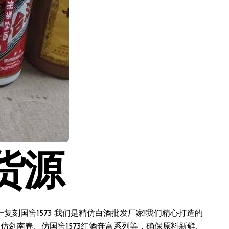
货源
刻国窖1573 我们是精仿白酒批发厂家!我们精心打造的
仿剑南春、仿国窖1573红酒奔富系列等，确保原料新鲜、