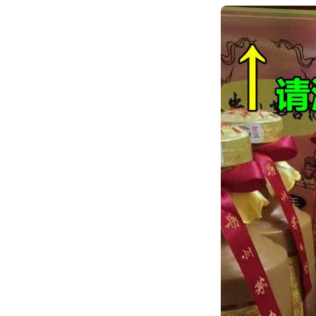
跳
转
到
内
容