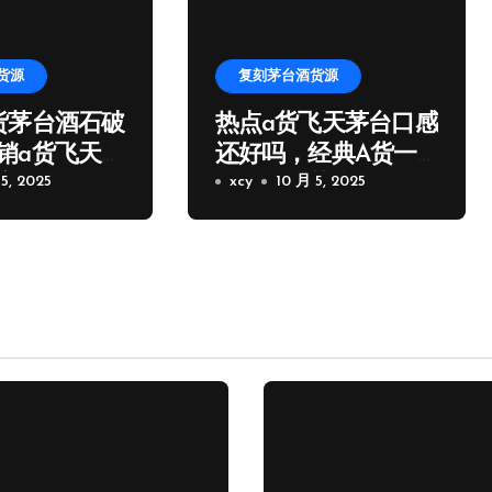
货源
复刻茅台酒货源
货茅台酒石破
热点a货飞天茅台口感
销a货飞天茅
还好吗，经典A货一
家微信
5, 2025
比一飞天茅台批发
xcy
10 月 5, 2025