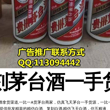
刻茅台酒一手
酒拿货渠道,一比一A货茅台商家，仿真飞天茅台一手货源，一比一复
料;提供批发精装的精仿白酒、复刻白酒,精仿飞天白酒，仿五粮液、