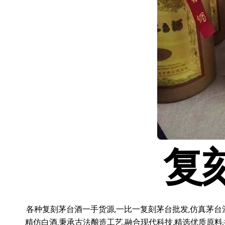
复
各种复刻茅台酒一手货源,一比一复刻茅台批发,仿真茅台
精仿白酒,秉承古法酿造工艺,融合现代科技,精选优质原