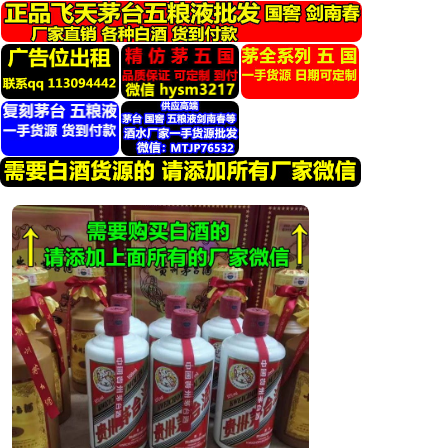
跳
转
到
内
容