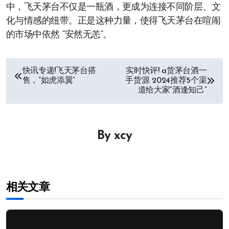
中，飞天茅台不仅是一瓶酒，更成为连接不同阶层、文
化与情感的纽带。正是这种力量，使得飞天茅台在喧闹
的市场中依然 “安然无恙”。
文
快讯专递!飞天茅台搭
实时快评! a货茅台酒一
售，“如虎添翼”
手货源 2024推荐5个渠
章
道给大家“酒逢知己”
导
航
By
xcy
相关文章