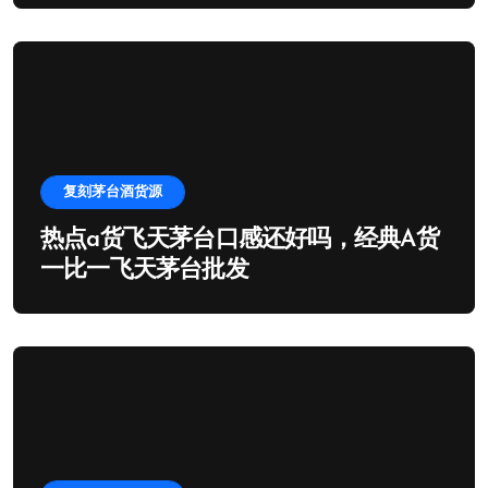
复刻茅台酒货源
热点a货飞天茅台口感还好吗，经典A货
一比一飞天茅台批发