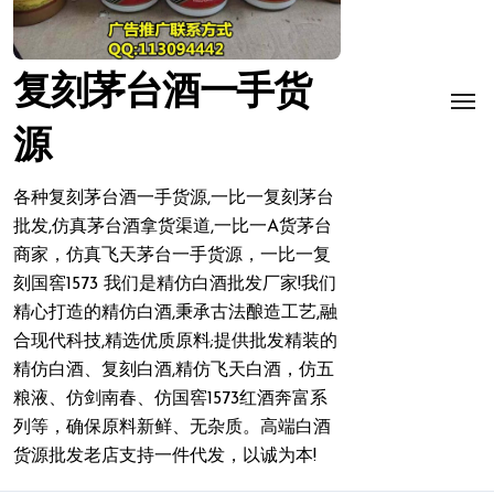
复刻茅台酒一手货
源
各种复刻茅台酒一手货源,一比一复刻茅台
批发,仿真茅台酒拿货渠道,一比一A货茅台
商家，仿真飞天茅台一手货源，一比一复
刻国窖1573 我们是精仿白酒批发厂家!我们
精心打造的精仿白酒,秉承古法酿造工艺,融
合现代科技,精选优质原料;提供批发精装的
精仿白酒、复刻白酒,精仿飞天白酒，仿五
粮液、仿剑南春、仿国窖1573红酒奔富系
列等，确保原料新鲜、无杂质。高端白酒
货源批发老店支持一件代发，以诚为本!