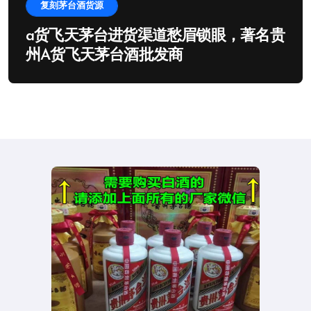
复刻茅台酒货源
a货飞天茅台进货渠道愁眉锁眼，著名贵
州A货飞天茅台酒批发商