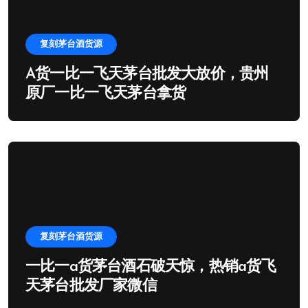
复刻茅台酒货源
A货一比一飞天茅台批发大放价，贵州
原厂一比一飞天茅台拿货
复刻茅台酒货源
一比一a货茅台酒石破天惊，热销a货飞
天茅台批发厂家微信