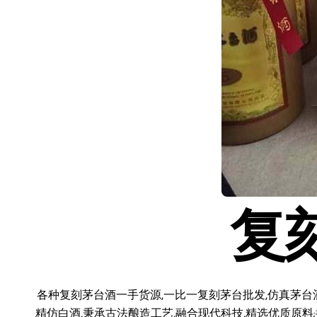
复
各种复刻茅台酒一手货源,一比一复刻茅台批发,仿真茅台
精仿白酒,秉承古法酿造工艺,融合现代科技,精选优质原