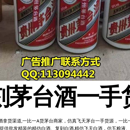
刻茅台酒一手
酒拿货渠道,一比一A货茅台商家，仿真飞天茅台一手货源，一比一复
料;提供批发精装的精仿白酒、复刻白酒,精仿飞天白酒，仿五粮液、