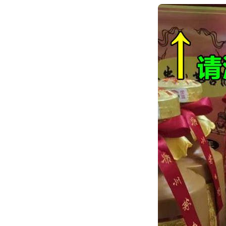
跳
转
到
内
容