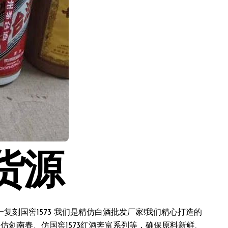
货源
刻国窖1573 我们是精仿白酒批发厂家!我们精心打造的
仿剑南春、仿国窖1573红酒奔富系列等，确保原料新鲜、