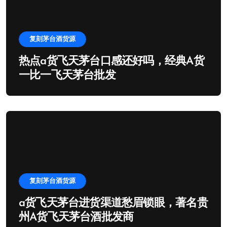
复刻茅台酒货源
热点a货飞天茅台口感还好吗，经典A货
一比一飞天茅台批发
复刻茅台酒货源
a货飞天茅台进货渠道愁眉锁眼，著名贵
州A货飞天茅台酒批发商