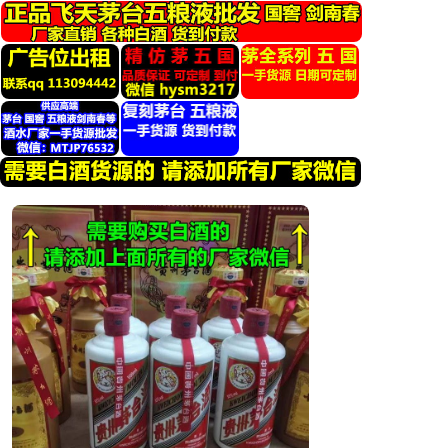
跳
转
到
内
容