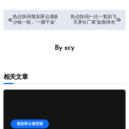
文
热点快讯!复刻茅台酒多
热点快讯!一比一复刻飞
少钱一箱，“一掷千金”
天茅台厂家“如鱼得水”
章
导
By
xcy
航
相关文章
复刻茅台酒货源