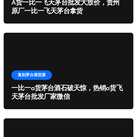
A货一比一飞天茅台批发大放价，贵州
原厂一比一飞天茅台拿货
复刻茅台酒货源
一比一a货茅台酒石破天惊，热销a货飞
天茅台批发厂家微信