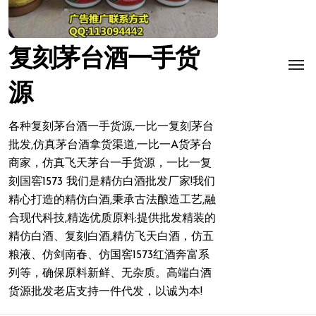
复刻茅台酒一手货
源
各种复刻茅台酒一手货源,一比一复刻茅台
批发,仿真茅台酒拿货渠道,一比一A货茅台
商家，仿真飞天茅台一手货源，一比一复
刻国窖1573 我们是精仿白酒批发厂家!我们
精心打造的精仿白酒,秉承古法酿造工艺,融
合现代科技,精选优质原料;提供批发精装的
精仿白酒、复刻白酒,精仿飞天白酒，仿五
粮液、仿剑南春、仿国窖1573红酒奔富系
列等，确保原料新鲜、无杂质。高端白酒
货源批发老店支持一件代发，以诚为本!