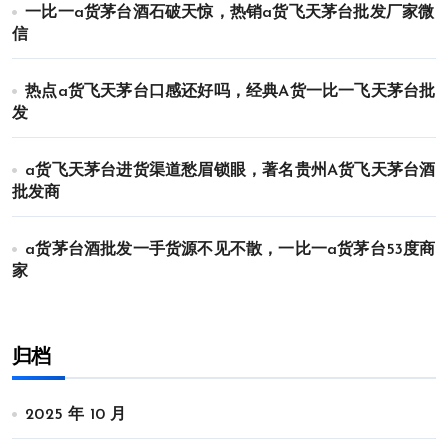
一比一a货茅台酒石破天惊，热销a货飞天茅台批发厂家微
信
热点a货飞天茅台口感还好吗，经典A货一比一飞天茅台批
发
a货飞天茅台进货渠道愁眉锁眼，著名贵州A货飞天茅台酒
批发商
a货茅台酒批发一手货源不见不散，一比一a货茅台53度商
家
归档
2025 年 10 月