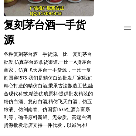
复刻茅台酒一手货
源
各种复刻茅台酒一手货源,一比一复刻茅台
批发,仿真茅台酒拿货渠道,一比一A货茅台
商家，仿真飞天茅台一手货源，一比一复
刻国窖1573 我们是精仿白酒批发厂家!我们
精心打造的精仿白酒,秉承古法酿造工艺,融
合现代科技,精选优质原料;提供批发精装的
精仿白酒、复刻白酒,精仿飞天白酒，仿五
粮液、仿剑南春、仿国窖1573红酒奔富系
列等，确保原料新鲜、无杂质。高端白酒
货源批发老店支持一件代发，以诚为本!