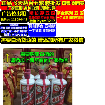
跳
转
到
内
容