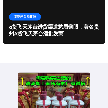
复刻茅台酒货源
a货飞天茅台进货渠道愁眉锁眼，著名贵
州A货飞天茅台酒批发商