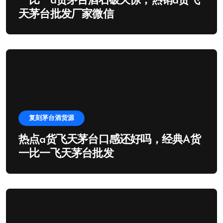
一比一a货茅台酒石破天惊，热销a货飞
天茅台批发厂家微信
复刻茅台酒货源
热点a货飞天茅台口感还好吗，经典A货
一比一飞天茅台批发