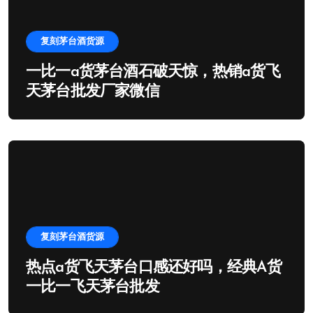
复刻茅台酒货源
一比一a货茅台酒石破天惊，热销a货飞
天茅台批发厂家微信
复刻茅台酒货源
热点a货飞天茅台口感还好吗，经典A货
一比一飞天茅台批发