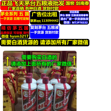
跳
转
到
内
容