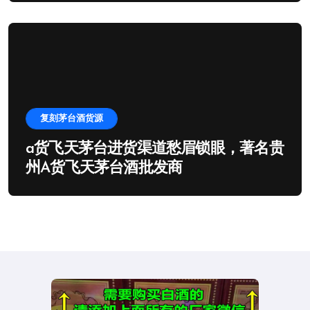
复刻茅台酒货源
a货飞天茅台进货渠道愁眉锁眼，著名贵
州A货飞天茅台酒批发商