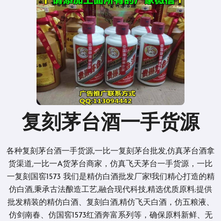
复刻茅台酒一手货源
各种复刻茅台酒一手货源,一比一复刻茅台批发,仿真茅台酒拿
货渠道,一比一A货茅台商家，仿真飞天茅台一手货源，一比
一复刻国窖1573 我们是精仿白酒批发厂家!我们精心打造的精
仿白酒,秉承古法酿造工艺,融合现代科技,精选优质原料;提供
批发精装的精仿白酒、复刻白酒,精仿飞天白酒，仿五粮液、
仿剑南春、仿国窖1573红酒奔富系列等，确保原料新鲜、无