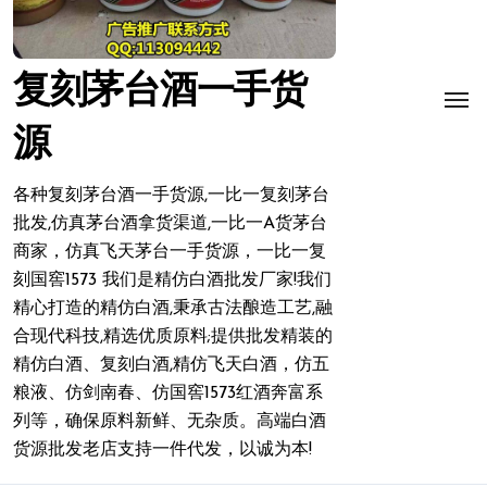
复刻茅台酒一手货
源
各种复刻茅台酒一手货源,一比一复刻茅台
批发,仿真茅台酒拿货渠道,一比一A货茅台
商家，仿真飞天茅台一手货源，一比一复
刻国窖1573 我们是精仿白酒批发厂家!我们
精心打造的精仿白酒,秉承古法酿造工艺,融
合现代科技,精选优质原料;提供批发精装的
精仿白酒、复刻白酒,精仿飞天白酒，仿五
粮液、仿剑南春、仿国窖1573红酒奔富系
列等，确保原料新鲜、无杂质。高端白酒
货源批发老店支持一件代发，以诚为本!