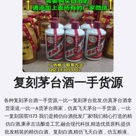
复刻茅台酒一手货源
各种复刻茅台酒一手货源,一比一复刻茅台批发,仿真茅台酒拿
货渠道,一比一A货茅台商家，仿真飞天茅台一手货源，一比
一复刻国窖1573 我们是精仿白酒批发厂家!我们精心打造的精
仿白酒,秉承古法酿造工艺,融合现代科技,精选优质原料;提供
批发精装的精仿白酒、复刻白酒,精仿飞天白酒，仿五粮液、