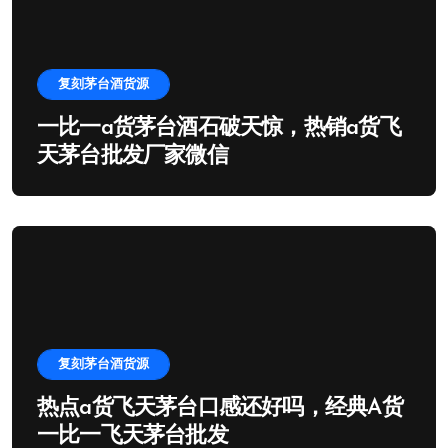
复刻茅台酒货源
一比一a货茅台酒石破天惊，热销a货飞
天茅台批发厂家微信
复刻茅台酒货源
热点a货飞天茅台口感还好吗，经典A货
一比一飞天茅台批发