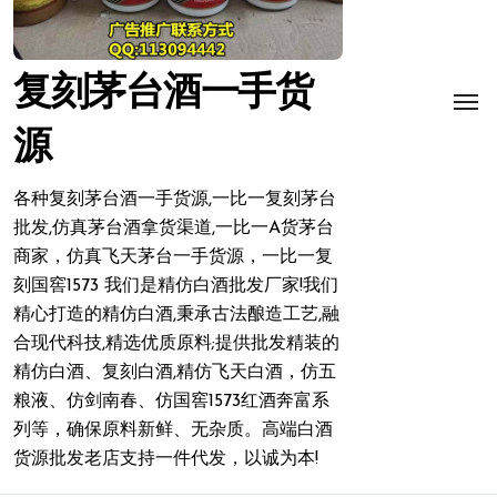
复刻茅台酒一手货
源
各种复刻茅台酒一手货源,一比一复刻茅台
批发,仿真茅台酒拿货渠道,一比一A货茅台
商家，仿真飞天茅台一手货源，一比一复
刻国窖1573 我们是精仿白酒批发厂家!我们
精心打造的精仿白酒,秉承古法酿造工艺,融
合现代科技,精选优质原料;提供批发精装的
精仿白酒、复刻白酒,精仿飞天白酒，仿五
粮液、仿剑南春、仿国窖1573红酒奔富系
列等，确保原料新鲜、无杂质。高端白酒
货源批发老店支持一件代发，以诚为本!