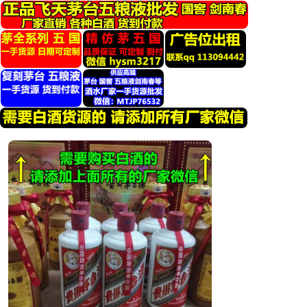
跳
转
到
内
容