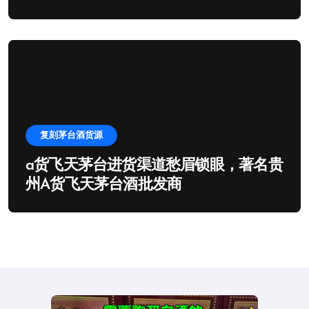
复刻茅台酒货源
a货飞天茅台进货渠道愁眉锁眼，著名贵
州A货飞天茅台酒批发商