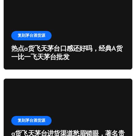
复刻茅台酒货源
热点a货飞天茅台口感还好吗，经典A货
一比一飞天茅台批发
复刻茅台酒货源
a货飞天茅台进货渠道愁眉锁眼，著名贵