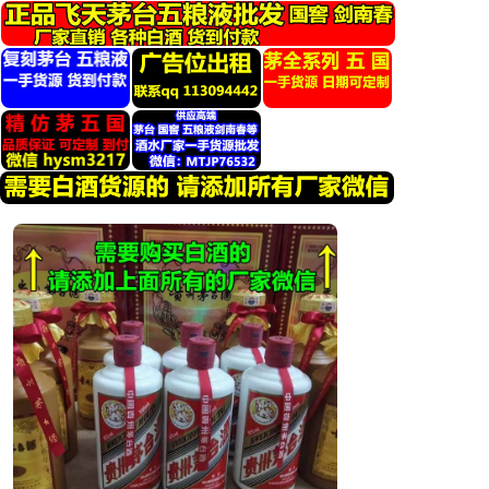
跳
转
到
内
容