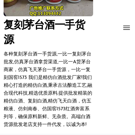
复刻茅台酒一手货
源
各种复刻茅台酒一手货源,一比一复刻茅台
批发,仿真茅台酒拿货渠道,一比一A货茅台
商家，仿真飞天茅台一手货源，一比一复
刻国窖1573 我们是精仿白酒批发厂家!我们
精心打造的精仿白酒,秉承古法酿造工艺,融
合现代科技,精选优质原料;提供批发精装的
精仿白酒、复刻白酒,精仿飞天白酒，仿五
粮液、仿剑南春、仿国窖1573红酒奔富系
列等，确保原料新鲜、无杂质。高端白酒
货源批发老店支持一件代发，以诚为本!