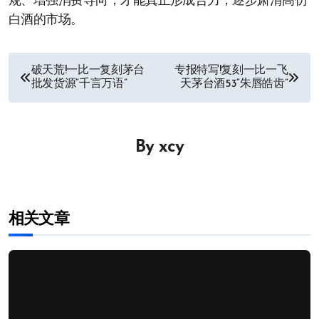
规、增强消费导向，才能真正形成合力，逐步肃清高仿
白酒的市场。
文
破天荒!一比一复刻茅台
专报特写!复刻一比一飞
批发货源“千言万语”
天茅台酒53“朱唇皓齿”
章
导
By
xcy
航
相关文章