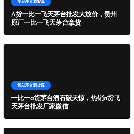
复刻茅台酒货源
A货一比一飞天茅台批发大放价，贵州
原厂一比一飞天茅台拿货
复刻茅台酒货源
一比一a货茅台酒石破天惊，热销a货飞
天茅台批发厂家微信