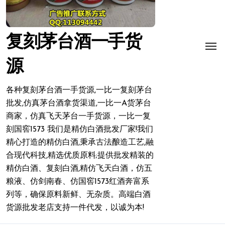
复刻茅台酒一手货
源
各种复刻茅台酒一手货源,一比一复刻茅台
批发,仿真茅台酒拿货渠道,一比一A货茅台
商家，仿真飞天茅台一手货源，一比一复
刻国窖1573 我们是精仿白酒批发厂家!我们
精心打造的精仿白酒,秉承古法酿造工艺,融
合现代科技,精选优质原料;提供批发精装的
精仿白酒、复刻白酒,精仿飞天白酒，仿五
粮液、仿剑南春、仿国窖1573红酒奔富系
列等，确保原料新鲜、无杂质。高端白酒
货源批发老店支持一件代发，以诚为本!