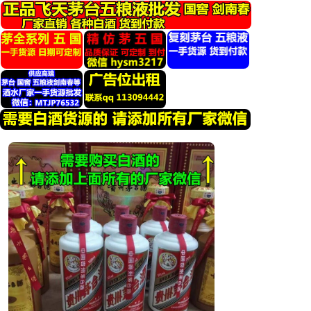
跳
转
到
内
容