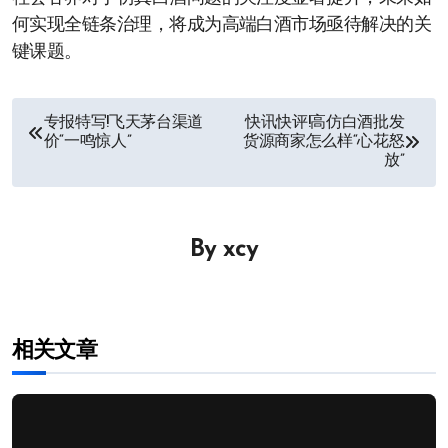
何实现全链条治理，将成为高端白酒市场亟待解决的关
键课题。
文
专报特写!飞天茅台渠道
快讯快评!高仿白酒批发
价“一鸣惊人”
货源商家怎么样“心花怒
章
放”
导
航
By
xcy
相关文章