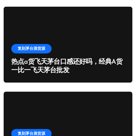
复刻茅台酒货源
热点a货飞天茅台口感还好吗，经典A货
一比一飞天茅台批发
复刻茅台酒货源