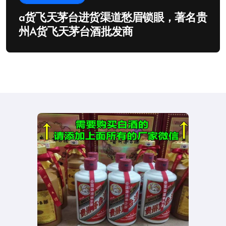
a货飞天茅台进货渠道愁眉锁眼，著名贵
州A货飞天茅台酒批发商