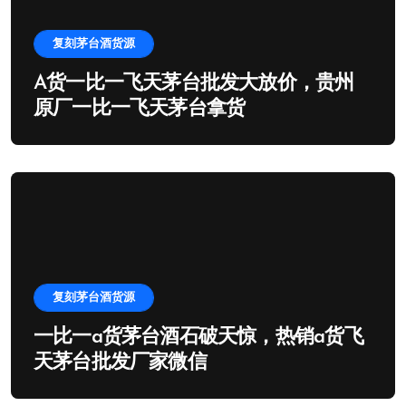
复刻茅台酒货源
A货一比一飞天茅台批发大放价，贵州
原厂一比一飞天茅台拿货
复刻茅台酒货源
一比一a货茅台酒石破天惊，热销a货飞
天茅台批发厂家微信