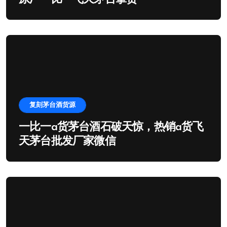
复刻茅台酒货源
一比一a货茅台酒石破天惊，热销a货飞
天茅台批发厂家微信