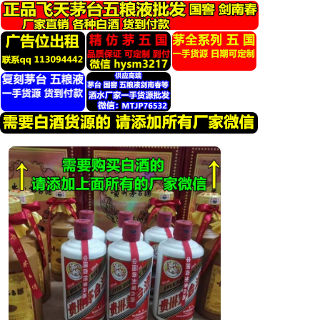
跳
转
到
内
容