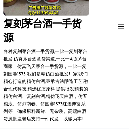
复刻茅台酒一手货
源
各种复刻茅台酒一手货源,一比一复刻茅台
批发,仿真茅台酒拿货渠道,一比一A货茅台
商家，仿真飞天茅台一手货源，一比一复
刻国窖1573 我们是精仿白酒批发厂家!我们
精心打造的精仿白酒,秉承古法酿造工艺,融
合现代科技,精选优质原料;提供批发精装的
精仿白酒、复刻白酒,精仿飞天白酒，仿五
粮液、仿剑南春、仿国窖1573红酒奔富系
列等，确保原料新鲜、无杂质。高端白酒
货源批发老店支持一件代发，以诚为本!