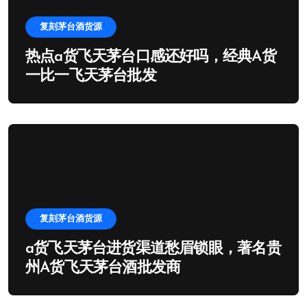
复刻茅台酒货源
热点a货飞天茅台口感还好吗，经典A货
一比一飞天茅台批发
复刻茅台酒货源
a货飞天茅台进货渠道愁眉锁眼，著名贵
州A货飞天茅台酒批发商