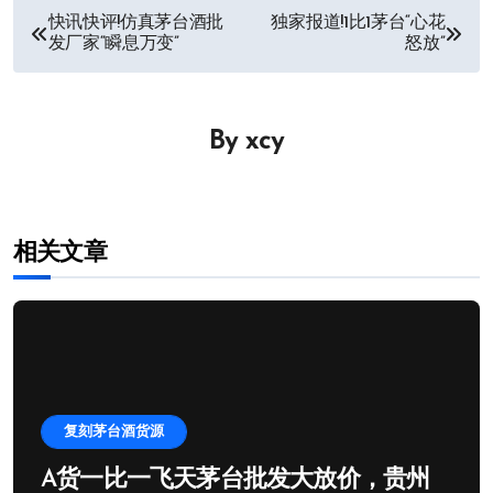
文
快讯快评!仿真茅台酒批
独家报道!1比1茅台“心花
发厂家“瞬息万变”
怒放”
章
导
By
xcy
航
相关文章
复刻茅台酒货源
A货一比一飞天茅台批发大放价，贵州