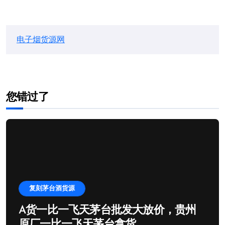
电子烟货源网
您错过了
复刻茅台酒货源
A货一比一飞天茅台批发大放价，贵州
原厂一比一飞天茅台拿货